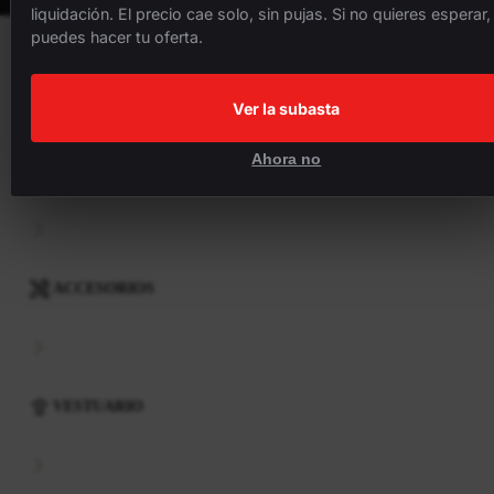
liquidación. El precio cae solo, sin pujas. Si no quieres esperar,
puedes hacer tu oferta.
BICICLETAS
Ver la subasta
Ahora no
COMPONENTES
ACCESORIOS
VESTUARIO