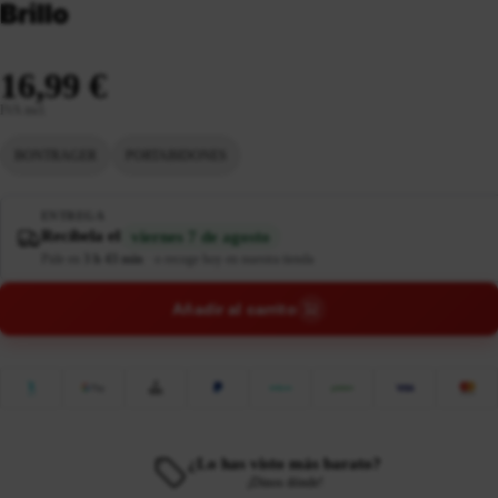
Brillo
16,99 €
IVA incl.
BONTRAGER
PORTABIDONES
ENTREGA
Recíbela el
viernes 7 de agosto
Pide en
3 h 43 min
·
o recoge hoy en nuestra tienda
Añadir al carrito
¿Lo has visto más barato?
¡Dinos dónde!