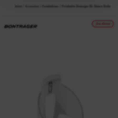
Inicio
Accesorios
Portabidones
Portabidón Bontrager RL Blanco Brillo
¡En oferta!