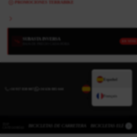
PROMOCIONES TERRABIKE
SUBASTA INVERSA
EN VIVO
BAJA DE PRECIO CADA HORA
Español
+34 937 838 007
|
+34 636 885 644
Français
TOP
BICICLETAS DE CARRETERA
BICICLETAS ELÉCTRI
CATEGORÍAS