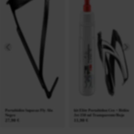
Portabidón Supacaz Fly Alu
kit Elite Portabidon Ceo + Bidón
Negro
Jet 350 ml Transparente/Rojo
27,90 €
11,90 €