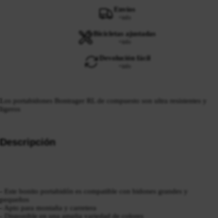
Envíos
+info
Bicicletas ajustadas
+info
Devolución fácil
+info
Los portabidones Bontrager RL de compuesto son ultra resistentes y
ligeros
Descripción
- Este bonito portabidón es compatible con bidones grandes y
pequeños
- Apto para montaña y carretera
- Disponible en una amplia variedad de colores