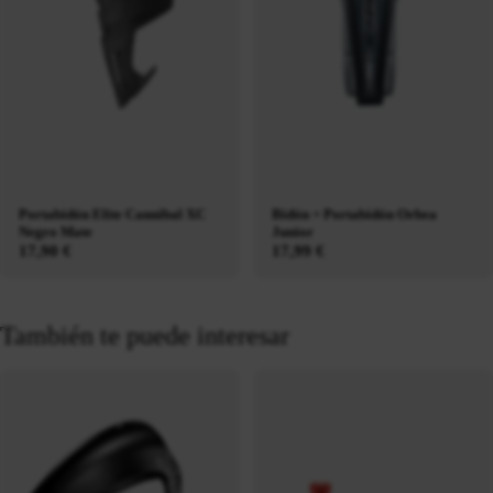
Portabidón Elite Cannibal XC
Bidón + Portabidón Orbea
Negro Mate
Junior
17,90 €
17,99 €
También te puede interesar