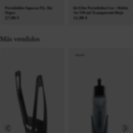
Portabidón Supacaz Fly Alu
kit Elite Portabidon Ceo + Bidón
Negro
Jet 350 ml Transparente/Rojo
27,90 €
11,90 €
Más vendidos
agotado