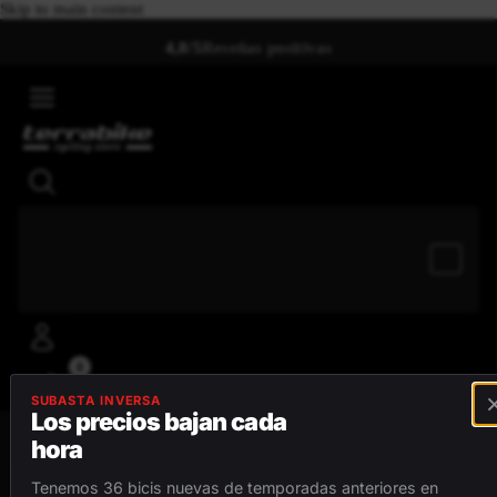
Skip to main content
4,8/5
Reseñas positivas
0
SUBASTA INVERSA
Los precios bajan cada
hora
MENÚ
Tenemos 36 bicis nuevas de temporadas anteriores en