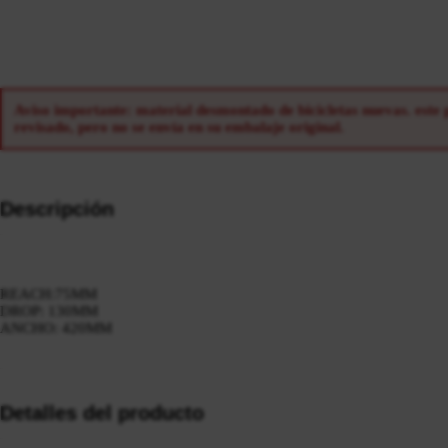
Aviso importante: material desmontado de bicicletas nuevas. este
revisado, pero no se envía en su embalaje original.
Descripción
REACH:75MM
DROP: 130MM
ANCHO: 420MM
Detalles del producto