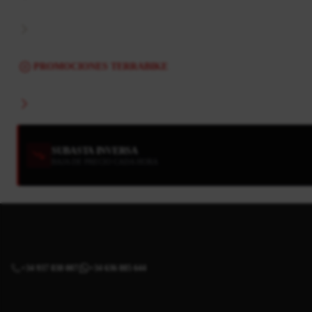
PROMOCIONES TERRABIKE
SUBASTA INVERSA
BAJA DE PRECIO CADA HORA
+34 937 838 007
+34 636 885 644
|