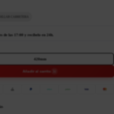
ILLAR CARRETERA
 de las 17:00 y recíbelo en 24h.
420mm
Añadir al carrito
ás