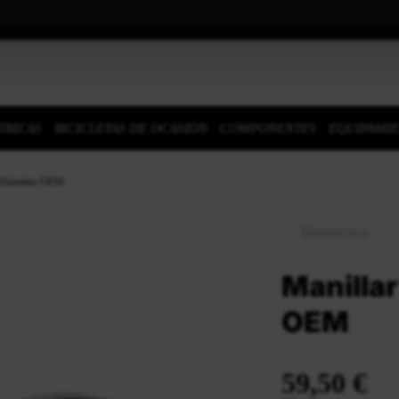
TRICAS
BICICLETAS DE OCASIÓN
COMPONENTES
EQUIPAMI
0 Aluminio OEM
Manilla
OEM
59,50 €