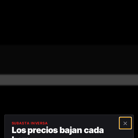
Reseñas positivas
Devolución gratuita dentro de
45
×
SUBASTA INVERSA
Los precios bajan cada