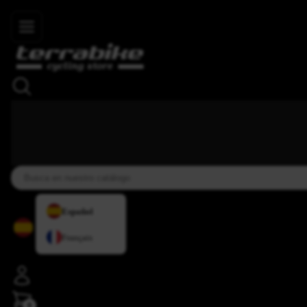
Skip to main content
4,8/5
+34 937 838 007
+34 636 885 644
|
★★★★⯨
Español
Français
0