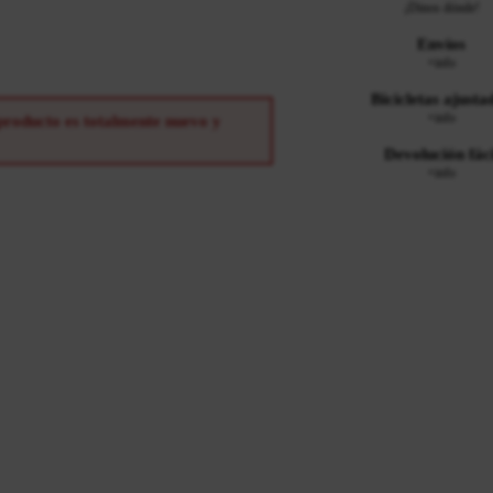
¡Dinos dónde!
Envíos
+info
Bicicletas ajusta
+info
 producto es totalmente nuevo y
Devolución fáci
+info