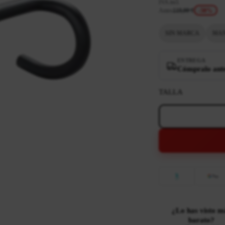
IVA incl.
Antes
119,00 €
-50%
SIN MARCA
MAN
ENTREGA
Cómpralo antes
TALLA
¿Lo has visto m
barato?