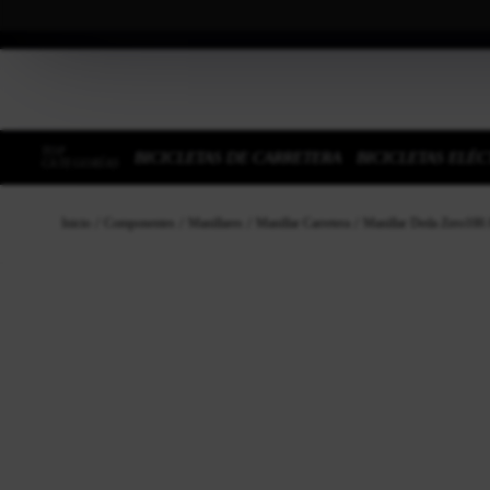
TOP
BICICLETAS DE CARRETERA
BICICLETAS ELÉC
CATEGORÍAS
Inicio
Componentes
Manillares
Manillar Carretera
Manillar Deda Zero10