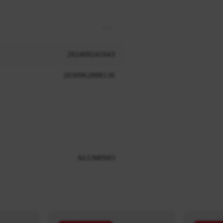
202409241043
2030962888130
ALUMINIO