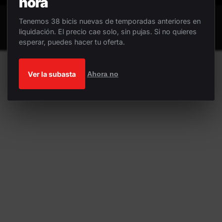
hora
Tenemos 38 bicis nuevas de temporadas anteriores en
liquidación. El precio cae solo, sin pujas. Si no quieres
esperar, puedes hacer tu oferta.
Ver la subasta
Ahora no