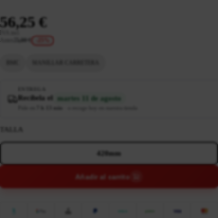
56,25 €
IVA incl.
Antes
75,00 €
-25%
BMC
MANILLAR CARRETERA
ENTREGA
Recíbela el
martes 11 de agosto
Pide en
7 h 13 min
·
o recoge hoy en nuestra tienda
TALLA
420mm
Añadir al carrito