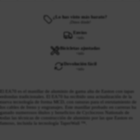
¿Lo has visto más barato?
¡Dinos dónde!
Envíos
+info
Bicicletas ajustadas
+info
Devolución fácil
+info
El EA70 es el manillar de aluminio de gama alta de Easton con tapas
redondas tradicionales.
El EA70 ha recibido una actualización de la
nueva tecnología de forma MCD, con ranuras para el enrutamiento de
los cables de freno y engranajes.
Este manillar probado en carreras ha
ganado numerosos títulos y beneficios de Cyclocross Nationals de
todas las técnicas de construcción de aluminio por las que Easton es
famoso, incluida la tecnología TaperWall ™.