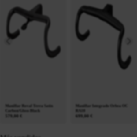
Manillar Roval Terra Satin
Manillar Integrado Orbea OC
Carbon/Gloss Black
RA10
579,00 €
699,00 €