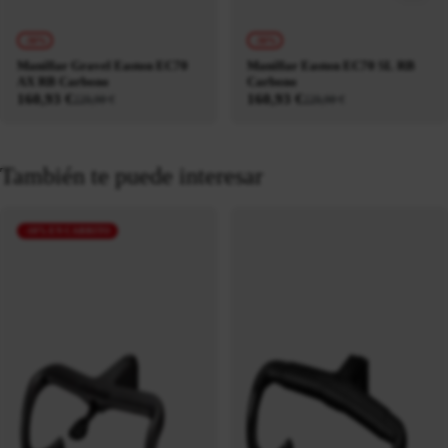
-30%
-30%
Manillar Gravel Easton EC70
Manillar Easton EC70 SL RB
AX RB Carbono
Carbono
160,93 €
160,93 €
229,90 €
229,90 €
También te puede interesar
-10% EN CARRITO