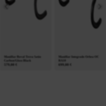
Manillar Roval Terra Satin
Manillar Integrado Orbea OC
Carbon/Gloss Black
RA10
579,00 €
699,00 €