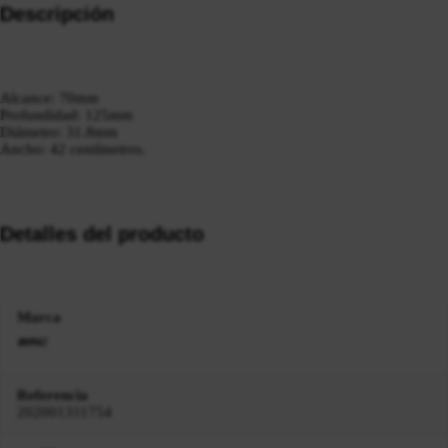
Descripción
Alcance: 70mm
Profundidad: 125mm
Diámetro: 31.8mm
Ancho: 42 centímetros.
Detalles del producto
Marca
Referencia
202001311754