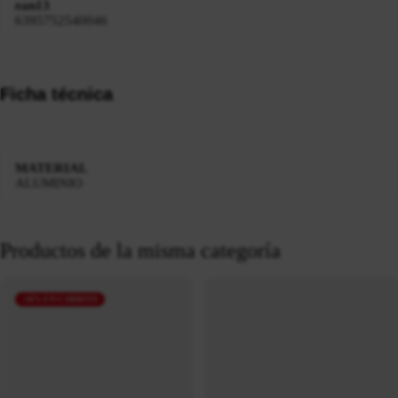
ean13
6395752540046
Ficha técnica
MATERIAL
ALUMINIO
Productos de la misma categoría
-10% EN CARRITO