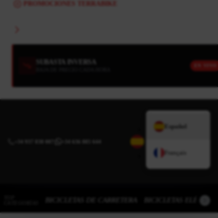
PROMOCIONES TERRABIKE
SUBASTA INVERSA
EN VIVO
BAJA DE PRECIO CADA HORA
Español
+34 937 838 007
|
+34 636 885 644
Français
TOP
BICICLETAS DE CARRETERA
BICICLETAS ELÉCTRI
CATEGORÍAS