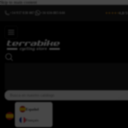
Skip to main content
4,8/5
+34 937 838 007
+34 636 885 644
|
★★★★⯨
Español
Français