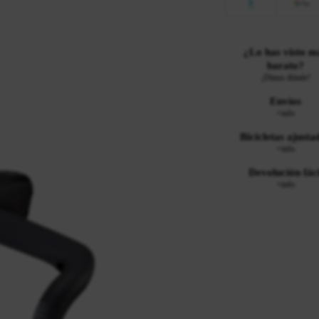
¿Lo has visto m
barato?
¡Dinos dónde!
Envíos
+info
Bicicletas ajusta
+info
Devolución fáci
+info