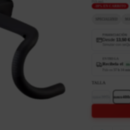
IVA incl.
-10% EN CARRITO
SPECIALIZED
MA
FINANCIACIÓN
Desde
13,50 
Simular con seQ
ENTREGA
Recíbela el
ma
Pide en
57 h 14 mi
TALLA
90mmx380mm
90mmx40