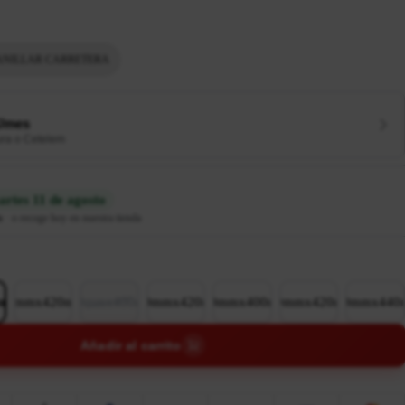
NILLAR CARRETERA
€/mes
ura o Cetelem
rtes 11 de agosto
n
·
o recoge hoy en nuestra tienda
0mm
90mmx420mm
100mmx400mm
100mmx420mm
110mmx400mm
110mmx420mm
110mmx440
Añadir al carrito