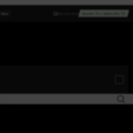
 días
Recibe entre
martes 11 y miércoles 12