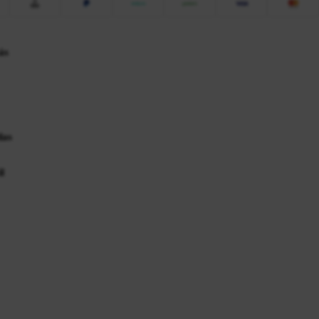
ás
das
l