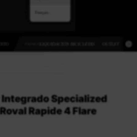
Français
ENTO
LIQUIDACIÓN BICICLETAS
OUTLET
OUT
PROMOS
 Integrado Specialized
Roval Rapide 4 Flare