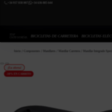
+34 937 838 007
+34 636 885 644
|
TOP
BICICLETAS DE CARRETERA
BICICLETAS ELÉC
CATEGORÍAS
Inicio
Componentes
Manillares
Manillar Carretera
Manillar Integrado Spec
¡En oferta!
-10% EN CARRITO