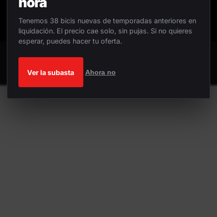
hora
Tenemos 38 bicis nuevas de temporadas anteriores en
liquidación. El precio cae solo, sin pujas. Si no quieres
esperar, puedes hacer tu oferta.
Ver la subasta
Ahora no