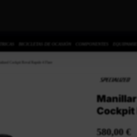
TRICAS
BICICLETAS DE OCASIÓN
COMPONENTES
EQUIPAMI
ialized Cockpit Roval Rapide 4 Flare
Manillar
Cockpit 
580,00 €