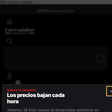
Skip to main content
4,8/5
Reseñas positivas
0
SUBASTA INVERSA
Los precios bajan cada
hora
MENÚ
Tenemos 38 bicis nuevas de temporadas anteriores en