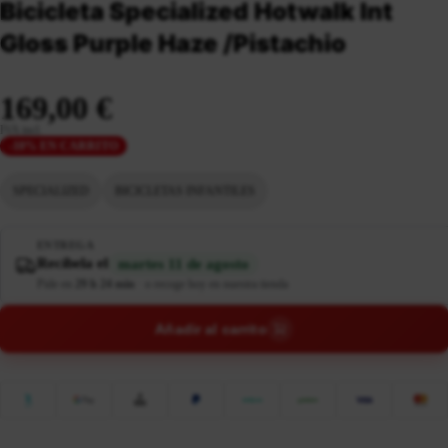
Bicicleta Specialized Hotwalk Int
Gloss Purple Haze /Pistachio
169,00 €
IVA incl.
-10% EN CARRITO
SPECIALIZED
BICICLETAS INFANTILES
ENTREGA
Recíbela el
martes 11 de agosto
Pide en
29 h 24 min
·
o recoge hoy en nuestra tienda
Añadir al carrito