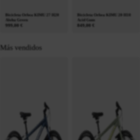
Bicicleta Orbea KIMU 27 H20
Bicicleta Orbea KIMU 20 H10
Aloha Green
Acid Gum
999,00 €
849,00 €
Más vendidos