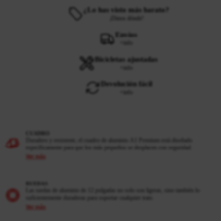
¿Lo has visto más barato?
¡Dinos dónde!
Envíos
+info
Bicicletas ajustadas
+info
Devolución fácil
+info
CUADRO
Duradero y resistente, el cuadro de aluminio A1 Premium está diseñado
específicamente para que los más pequeños se desplacen con seguridad.
Ver más
RUEDAS
Las ruedas de aluminio de 12 pulgadas no solo son ligeras, sino también lo
suficientemente duraderas para soportar cualquier trato.
Ver más