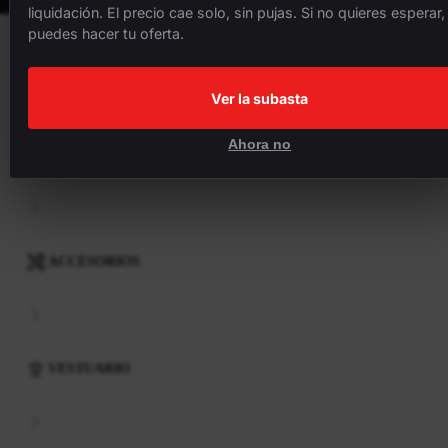
liquidación. El precio cae solo, sin pujas. Si no quieres esperar,
puedes hacer tu oferta.
BICICLETAS
Ver la subasta
Ahora no
COMPONENTES
ACCESORIOS
VESTUARIO