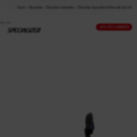
Inicio
Bicicletas
Bicicletas Infantiles
Bicicleta Specialized Hotwalk Int Gloss 
-10% EN CARRITO