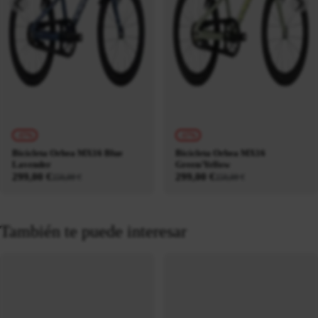
-17%
-17%
Bicicleta Orbea MX16 Blue
Bicicleta Orbea MX16
Lavender
Green/Yellow
299,00 €
299,00 €
359,00 €
359,00 €
También te puede interesar