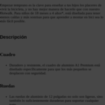
Empezar temprano es la clave para enseñar a tus hijos los placeres de
vivir la bicicleta, y no hay mejor manera de hacerlo que con nuestro
Hotwalk. Para niños de 18 meses a 4 años*, está diseñada para tener
menos caídas y más sonrisas para que aprender a montar en bici sea lo
más fácil posible.
Descripción
Cuadro
Duradero y resistente, el cuadro de aluminio A1 Premium está
diseñado específicamente para que los más pequeños se
desplacen con seguridad.
Ruedas
Las ruedas de aluminio de 12 pulgadas no solo son ligeras, sino
también lo suficientemente duraderas para soportar cualquier
trato.