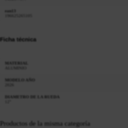
ean13
196625265105
Ficha técnica
MATERIAL
ALUMINIO
MODELO AÑO
2026
DIAMETRO DE LA RUEDA
12"
Productos de la misma categoría