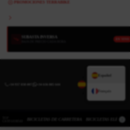
PROMOCIONES TERRABIKE
SUBASTA INVERSA
EN VIVO
BAJA DE PRECIO CADA HORA
Español
+34 937 838 007
|
+34 636 885 644
Français
TOP
BICICLETAS DE CARRETERA
BICICLETAS ELÉCTRI
CATEGORÍAS