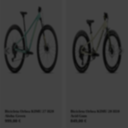
Bicicleta Orbea KIMU 27 H20
Bicicleta Orbea KIMU 20 H10
Aloha Green
Acid Gum
999,00 €
849,00 €