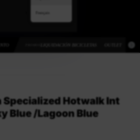
Français
ENTO
LIQUIDACIÓN BICICLETAS
OUTLET
OUT
PROMOS
a Specialized Hotwalk Int
ky Blue /Lagoon Blue