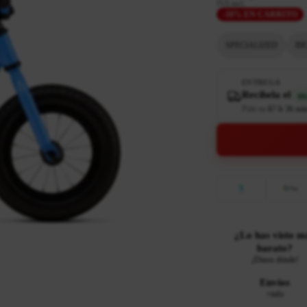
IVA incl.
-10% EN CARRITO
SPECIALIZED
BI
ENTREGA
Recíbela el
ma
Pide en
67 h 36 mi
¿Lo has visto m
barato?
¡Dinos dónde!
Envíos
+info