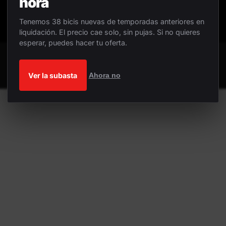
hora
Tenemos 38 bicis nuevas de temporadas anteriores en
liquidación. El precio cae solo, sin pujas. Si no quieres
esperar, puedes hacer tu oferta.
Ver la subasta
Ahora no