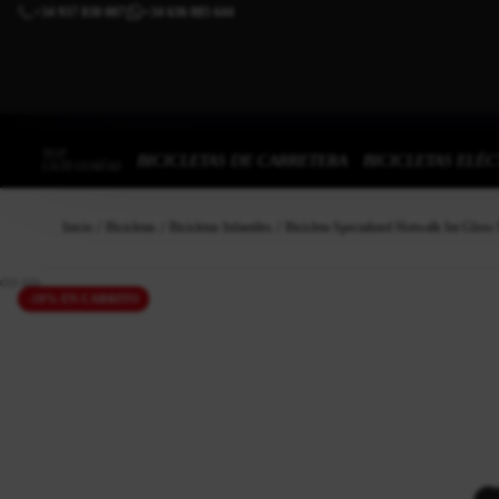
+34 937 838 007
+34 636 885 644
|
TOP
BICICLETAS DE CARRETERA
BICICLETAS ELÉC
CATEGORÍAS
Inicio
Bicicletas
Bicicletas Infantiles
Bicicleta Specialized Hotwalk Int Glos
-10% EN CARRITO