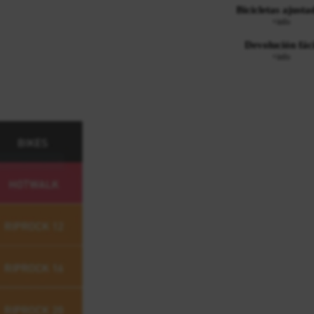
Bicicletas ajusta
+info
Devolución fáci
+info