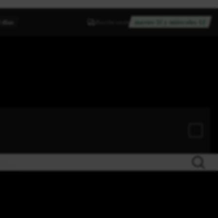
 días
Recibe entre
martes 11 y miércoles 12