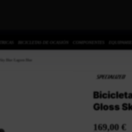
TRICAS
BICICLETAS DE OCASIÓN
COMPONENTES
EQUIPAMI
s Sky Blue /Lagoon Blue
Biciclet
Gloss S
169,00 €