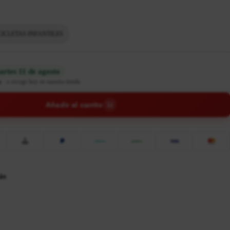
CICLETAS INFANTILES
rtes 11 de agosto
n
·
o recoge hoy en nuestra tienda
Añadir al carrito
ás