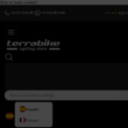
Skip to main content
4,8/5
+34 937 838 007
+34 636 885 644
|
★★★★⯨
Español
Français