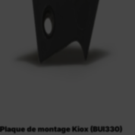
Plaque de montage Kiox (BUI330)