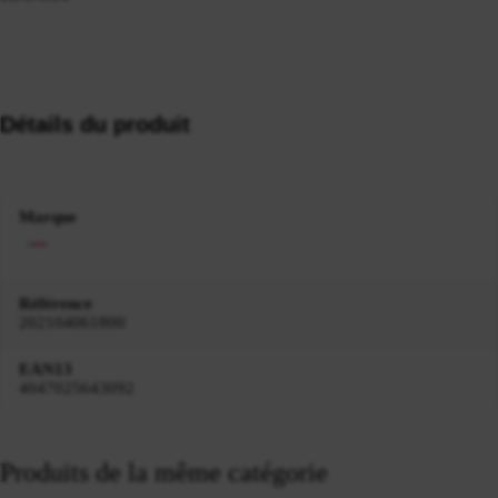
Détails du produit
Marque
Référence
202104061800
EAN13
4047025643092
Produits de la même catégorie