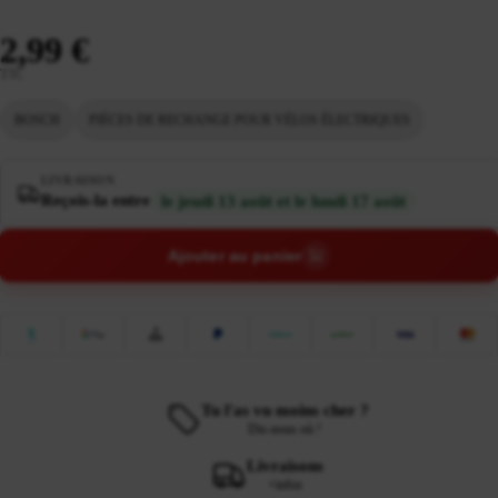
2,99 €
TTC
BOSCH
PIÈCES DE RECHANGE POUR VÉLOS ÉLECTRIQUES
LIVRAISON
Reçois-la entre
le jeudi 13 août et le lundi 17 août
Ajouter au panier
Tu l'as vu moins cher ?
Dis-nous où !
Livraisons
+infos