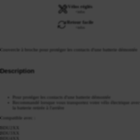
Vélos réglés
+infos
Retour facile
+infos
Couvercle à broche pour
protéger les contacts d'une batterie démontée
Description
Pour protéger les contacts d'une batterie démontée
Recommandé lorsque vous transportez votre vélo électrique avec
la batterie retirée à l'arrière
Compatible avec :
BDU2XX
BDU3XX
BDU4XX