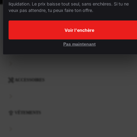
liquidation. Le prix baisse tout seul, sans enchères. Si tu ne
veux pas attendre, tu peux faire ton offre.
VÉLOS
Voir l'enchère
Pas maintenant
COMPOSANTS
ACCESSOIRES
VÊTEMENTS