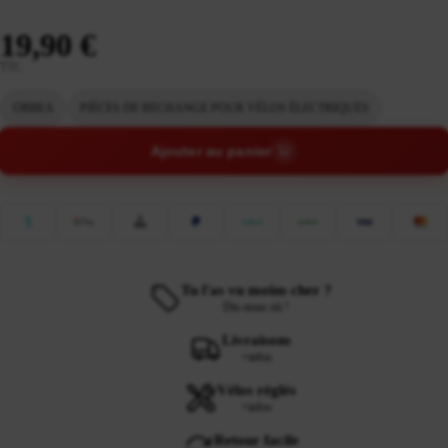
19,90 €
TTC
ORBEA
PIÈCES DE RECHANGE POUR VÉLOS ÉLECTRIQUES
Ajouter au panier
Tu l'as vu moins cher ?
Dis-nous où !
Livraisons
+infos
Vélos réglés
+infos
Retour facile