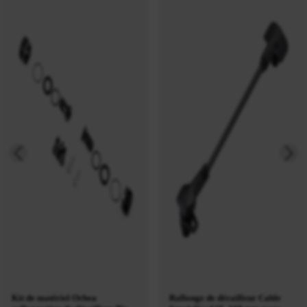
Kit de matériel Orbea
Rallonge de dérailleur Cable