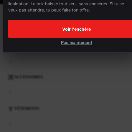
liquidation. Le prix baisse tout seul, sans enchères. Si tu ne
veux pas attendre, tu peux faire ton offre.
VÉLOS
Voir l'enchère
Pas maintenant
COMPOSANTS
ACCESSOIRES
VÊTEMENTS