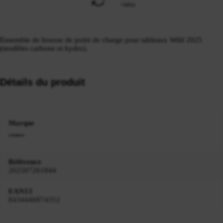
+infos
Ensemble de housse de point de charge pour tableaux Wild 2025
(modèles carbone et hydro).
Détails du produit
Marque
Référence
202507261844
EAN13
8434446874352