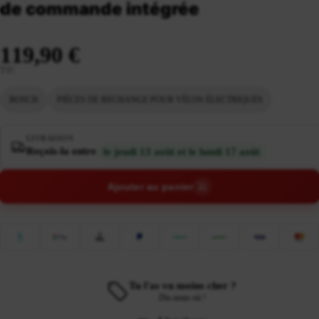
de commande intégrée
119,90 €
TTC
BOSCH
PIÈCES DE RECHANGE POUR VÉLOS ÉLECTRIQUES
LIVRAISON
Reçois-la entre
le jeudi 13 août et le lundi 17 août
Ajouter au panier
Tu l'as vu moins cher ?
Dis-nous où !