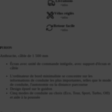
Livraisons
+infos
Vélos réglés
+infos
Retour facile
+infos
PURION
Anthracite, câble de 1 500 mm
Écran avec unité de commande intégrée, avec support d'écran et
câble
L'ordinateur de bord minimaliste se concentre sur les
informations de conduite les plus importantes, telles que le mode
de conduite, l'autonomie ou la distance parcourue
Design épuré sur le guidon
Cinq modes de conduite au choix (Eco, Tour, Sport, Turbo, Off)
et aide à la poussée