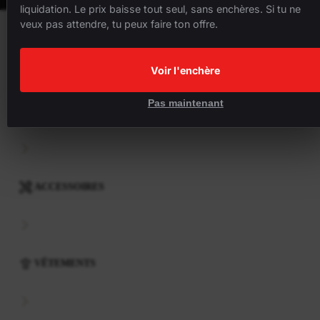
liquidation. Le prix baisse tout seul, sans enchères. Si tu ne
veux pas attendre, tu peux faire ton offre.
VÉLOS
Voir l'enchère
Pas maintenant
COMPOSANTS
ACCESSOIRES
VÊTEMENTS