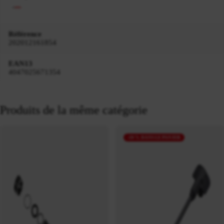
Référence
202012161854
EAN13
4047025671354
Produits de la même catégorie
-10 % DANS LE PANIER