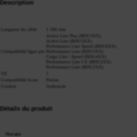
Description
Longueur du câble
1 500 mm
Active Line Plus (BDU3XX)
Active Line (BDU3XX)
Performance Line Speed (BDU4XX)
Compatibilité ligne pro
Performance Line (BDU3XX)
Cargo Line / Speed (BDU4XX)
Performance Line CX (BDU2XX)
Performance Line (BDU2XX)
UE
1
Compatibilité écran
Purion
Couleur
Anthracite
Détails du produit
Marque