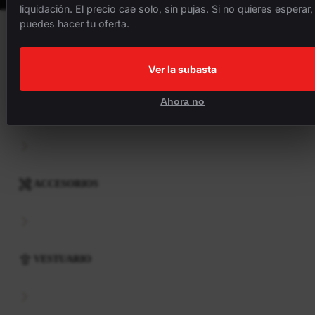
liquidación. El precio cae solo, sin pujas. Si no quieres esperar,
puedes hacer tu oferta.
BICICLETAS
Ver la subasta
Ahora no
COMPONENTES
ACCESORIOS
VESTUARIO