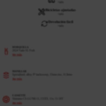
+info
Bicicletas ajustadas
+info
Devolución fácil
+info
HORQUILLA
2024 Vado SL Fork
Ver más
MANILLAR
Specialized, alloy, 9º backsweep, 15mm rise, 31.8mm
Ver más
CASSETTE
Shimano CS-LG700-11, CUES, 11v, 11-50T
Ver más