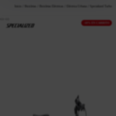
Inicio
Bicicletas
Bicicletas Eléctricas
Eléctrica Urbana
Specialized Turbo V
-10% EN CARRITO