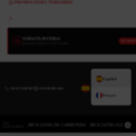
PROMOCIONES TERRABIKE
SUBASTA INVERSA
EN VIVO
BAJA DE PRECIO CADA HORA
Español
+34 937 838 007
|
+34 636 885 644
Français
TOP
BICICLETAS DE CARRETERA
BICICLETAS ELÉCTRI
CATEGORÍAS