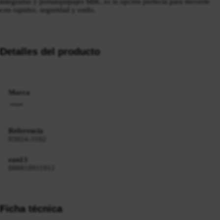
integradas y portaequipajes MIK, es la opción perfecta para moverte
con rapidez, seguridad y estilo.
Detalles del producto
Marca
Referencia
93924-3102
ean13
888818911912
Ficha técnica