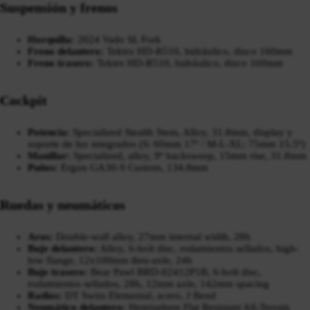
Suspensión y frenos
Horquilla:
2024 Vado SL Fork
Freno delantero:
Tektro HD-R510, hidráulico, disco 160mm
Freno trasero:
Tektro HD-R510, hidráulico, disco 160mm
Cockpit
Potencia:
Specialized Stealth Stem, Alloy, 31.8mm, display y
soporte de luz integrados (S: 60mm 17º / M-L-XL: 75mm 15.5º)
Manillar:
Specialized, alloy, 9º backsweep, 15mm rise, 31.8mm
Puños:
Ergon GA30-S Custom, 134.8mm
Ruedas y neumáticos
Aros:
Double-wall alloy, 27mm internal width, 28h
Buje delantero:
Alloy, 6-bolt disc, rodamientos sellados, high-
low flange, 12x100mm thru-axle, 24h
Buje trasero:
Bear Pawl BRD-02412P1B, 6-bolt disc,
rodamientos sellados, 28h, 12mm axle, 142mm spacing
Radios:
DT Swiss Elemental, acero, J Bend
Neumático delantero:
Hemisphere Flat Resistant All-Terrain