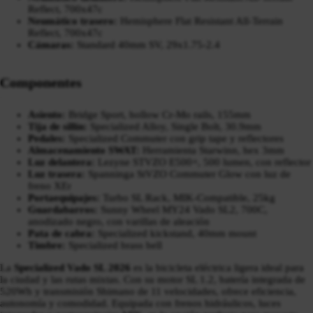
Reflect, 700x47c
Neumático trasero:
Hemisphere Flat Resistant All-Terrain
Reflect, 700x47c
Cámaras:
Standard 40mm SV, 29x1.75-2.4
Componentes
Asiento:
Bridge Sport, hollow Cr-Mo rails, 155mm
Tija de sillín:
Specialized Alloy, Single Bolt, 30.9mm
Pedales:
Specialized Commuter con grip tape y reflectores
Almacenamiento SWAT:
Herramienta Starwinn, hex 3mm
Luz delantera:
Lezyne STVZO E500+, 500 lumen, con reflector
Luz trasera:
Spanninga StVZO Commuter Glow con luz de
freno XEr
Portaequipajes:
Turbo SL Rack, MIK-Compatible, 25kg
Guardabarros:
Sunny Wheel MY24 Vado SL2, 700C,
anodizado negro, con varillas de aleación
Pata de cabra:
Specialized kickstand, 40mm mount
Timbre:
Specialized brass bell
La
Specialized Vado SL 2026
es la bicicleta eléctrica ligera ideal para
la ciudad y las rutas mixtas. Con su motor SL 1.2, batería integrada de
520Wh y transmisión Shimano de 11 velocidades, ofrece eficiencia,
autonomía y comodidad. Equipada con frenos hidráulicos, luces