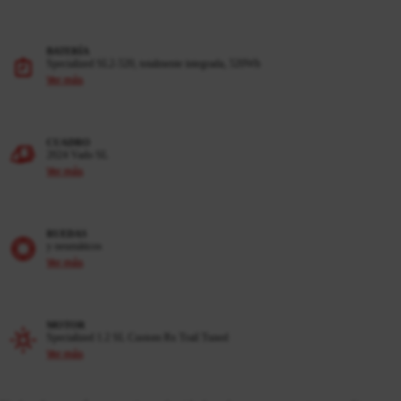
BATERÍA
Specialized SL2-520, totalmente integrada, 520Wh
Ver más
CUADRO
2024 Vado SL
Ver más
RUEDAS
y neumáticos
Ver más
MOTOR
Specialized 1.2 SL Custom Rx Trail Tuned
Ver más