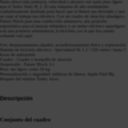
Nada ofrece más potencia, velocidad y alcance con tanto peso ligero
que el Turbo Vado SL 2. Es una máquina de alto rendimiento
cuidadosamente diseñada para hacer que el fitness sea divertido y que
su viaje al trabajo sea eléctrico. Con un cuadro de aleación ultraligero,
Future Shock para una conducción ultrasuave, una posición
ergonómica para el manejo telepático y un motor eléctrico superligero
con una potencia sobrenatural, la bicicleta con la que has estado
soñando está aquí.
Uso: desplazamientos rápidos, acondicionamiento físico y exploración
Sistema de bicicleta eléctrica - Specialized SL 1.2 / 520 vatios / hasta 5
horas de autonomía
Cuadro - Cuadro y horquilla de aleación
Suspensión - Future Shock 3.1
Peso: tan ligero como 20 kg
Personalización y seguridad: métricas de fitness, Apple Find My,
bloqueo del sistema Turbo, luces
Descripción
Conjunto del cuadro