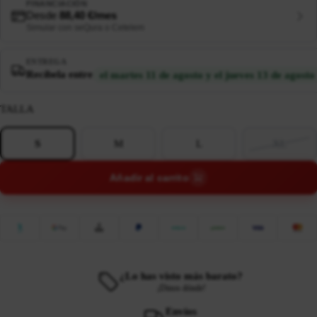
FINANCIACIÓN
Desde
88,40 €/mes
Simular con seQura o Cetelem
ENTREGA
Recíbela entre
el martes 11 de agosto y el jueves 13 de agosto
TALLA
S
M
L
XL
Añadir al carrito
¿Lo has visto más barato?
¡Dinos dónde!
Envíos