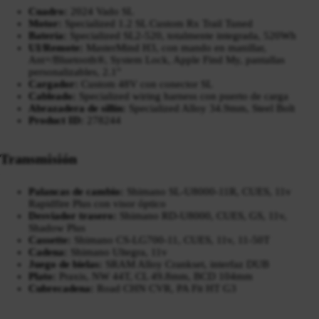
Cuadro:
2024 Vado SL
Motor:
Specialized 1.2 SL Custom Rx Trail Tuned
Batería:
Specialized SL2-520, totalmente integrada, 520Wh
UI/Remote:
MasterMind H3, con mando en manillar,
Ant+/Bluetooth®, System Lock, Apple Find My, pantallas
personalizables, 2.1"
Cargador:
Custom 48V con conector SL
Cableado:
Specialized wiring harness con puerto de carga
Abrazadera de sillín:
Specialized Alloy 34.9mm, Steel Bolt
Product ID:
278244
Transmisión
Palancas de cambio:
Shimano SL-U8000-11R, CUES, 11v
Rapidfire Plus con visor óptico
Desviador trasero:
Shimano RD-U8000, CUES, GS, 11v,
Shadow Plus
Cassette:
Shimano CS-LG700-11, CUES, 11v, 11-50T
Cadena:
Shimano Ultegra, 11v
Juego de bielas:
SRAM Alloy Crankset, interfaz DUB
Plato:
Praxis, NW 44T, CL 49.8mm, BCD 104mm
Cubrecadena:
Road CHN CVR, PA Fit HT G3