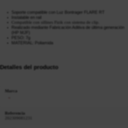
Soporte compatible con Luz Bontrager FLARE RT
Instalable en rail
Compatible con sillines Fizik con sistema de clip.
Realizado mediante Fabricación Aditiva de última generación
(HP MJF)
PESO: 7g
MATERIAL: Poliamida
Detalles del producto
Marca
Referencia
202309081231