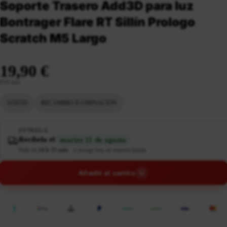
Soporte Trasero Add3D para luz
Bontrager Flare RT Sillín Prologo
Scratch M5 Largo
19,90 €
IVA incl.
ADD3D
RECAMBIO ILUMINACIÓN
ENTREGA
Recíbela el
martes 11 de agosto
Pide en
24 h 35 min
·
o recoge hoy en nuestra tienda
Añadir al carrito