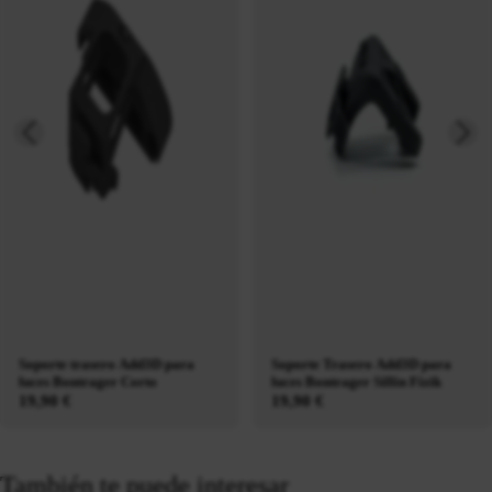
Soporte trasero Add3D para
Soporte Trasero Add3D para
luces Bontrager Corto
luces Bontrager Sillin Fizik
19,90 €
19,90 €
También te puede interesar