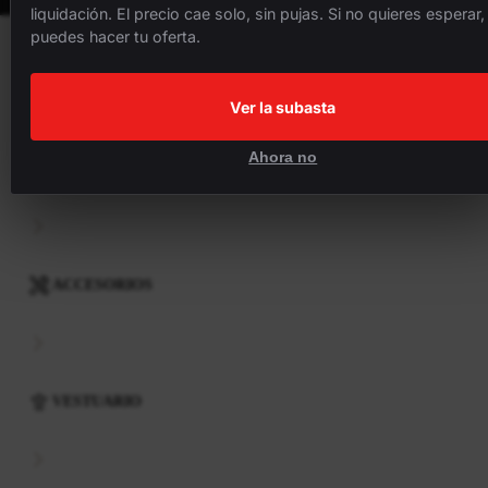
liquidación. El precio cae solo, sin pujas. Si no quieres esperar,
puedes hacer tu oferta.
BICICLETAS
Ver la subasta
Ahora no
COMPONENTES
ACCESORIOS
VESTUARIO