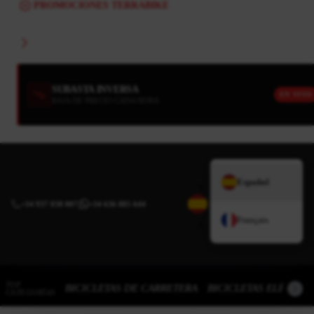
PROMOCIONES TERRABIKE
SUBASTA INVERSA
EN VIVO
BAJA DE PRECIO CADA HORA
Español
+34 937 838 007
|
+34 636 885 644
Français
TOP
BICICLETAS DE CARRETERA
BICICLETAS ELÉCTRI
CATEGORÍAS