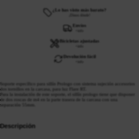
¿Lo has visto más barato?
¡Dinos dónde!
Envíos
+info
Bicicletas ajustadas
+info
Devolución fácil
+info
Soporte específico para sillín Prologo con sistema sujeción accesorios
dos tornillos en la carcasa, para luz Flare RT.
Para la instalación de este soporte, el sillín prologo tiene que disponer
de dos roscas de m4 en la parte trasera de la carcasa con una
separación 55mm.
Descripción