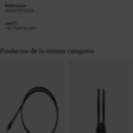
Referencia
202007072020
ean13
7427040701589
Productos de la misma categoría