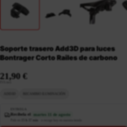
Soporte trasero Add3D para luces
Bontrager Corto Railes de carbono
21,90 €
IVA incl.
ADD3D
RECAMBIO ILUMINACIÓN
ENTREGA
Recíbela el
martes 11 de agosto
Pide en
15 h 37 min
·
o recoge hoy en nuestra tienda