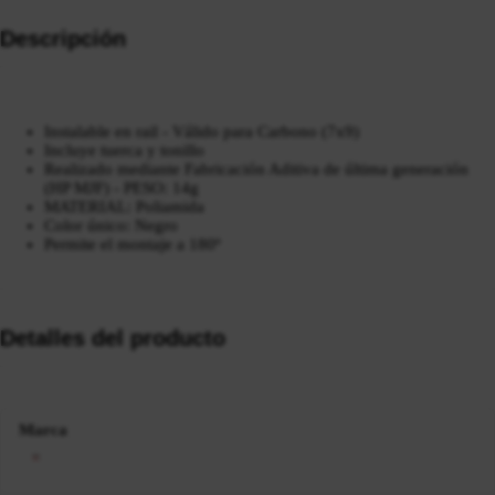
Descripción
Instalable en rail - Válido para Carbono (7x9)
Incluye tuerca y tonillo
Realizado mediante Fabricación Aditiva de última generación
(HP MJF) - PESO: 14g
MATERIAL: Poliamida
Color único: Negro
Permite el montaje a 180º
Detalles del producto
Marca