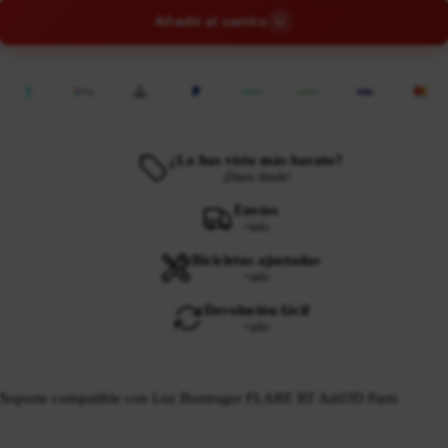
Añadir al carrito
¿Lo has visto más barato?
¡Dinos dónde!
Envíos
+info
Bicicletas ajustadas
+info
Devolución fácil
+info
Soporte compatible con Luz Bontrager FLARE RT Add3D Parts