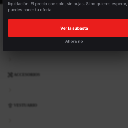
liquidación. El precio cae solo, sin pujas. Si no quieres esperar,
puedes hacer tu oferta.
BICICLETAS
Ver la subasta
Ahora no
COMPONENTES
ACCESORIOS
VESTUARIO