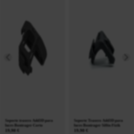
Soporte trasero Add3D para
Soporte Trasero Add3D para
luces Bontrager Corto
luces Bontrager Sillin Fizik
19,90 €
19,90 €