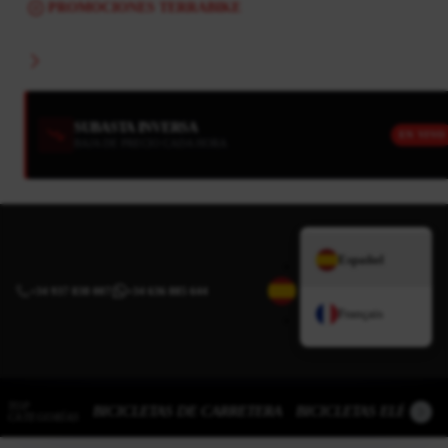
PROMOCIONES TERRABIKE
SUBASTA INVERSA
EN VIVO
BAJA DE PRECIO CADA HORA
Español
+34 937 838 007
|
+34 636 885 644
Français
TOP
BICICLETAS DE CARRETERA
BICICLETAS ELÉCTRI
CATEGORÍAS