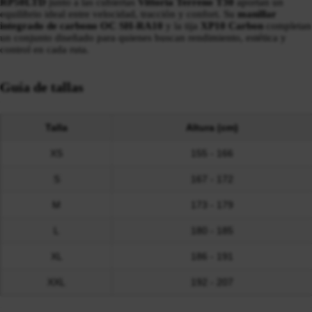
RP50LTD
junto a las cubiertas
Vittoria Terreno T30
aportan un
equilibrio ideal entre velocidad, tracción y confort. Su
manillar
integrado de carbono OC SH-RA10
y la tija
XP10 Carbon
completan
un conjunto diseñado para quienes buscan rendimiento, estética y
control en cada ruta.
Guía de tallas
Talla
Altura (cm)
XS
155 - 166
S
167 - 172
M
173 - 179
L
180 - 185
XL
186 - 191
XXL
192 - 207