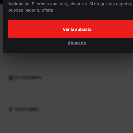
liquidación. El precio cae solo, sin pujas. Si no quieres esperar,
puedes hacer tu oferta.
BICICLETAS
Ver la subasta
Ahora no
COMPONENTES
ACCESORIOS
VESTUARIO