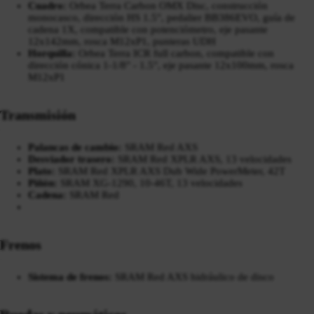
Cuadro:
Orbea Terra Carbon OMX Disc, construcción
monocasco, dirección HS 1.5", pedalier BB386EVO, guía de
cadena 1X, compatible con potenciómetro, eje pasante
12x142mm, rosca M12xP1, punteras UDH
Horquilla:
Orbea Terra ICR full carbon, compatible con
dirección cónica 1-1/8" - 1.5", eje pasante 12x100mm, rosca
M12xP1
Transmisión
Palancas de cambio:
SRAM Red AXS
Desviador trasero:
SRAM Red XPLR AXS, 13 velocidades
Plato:
SRAM Red XPLR AXS Dub Wide PowerMeter, 42T
Piñón:
SRAM XG-1290, 10-46T, 13 velocidades
Cadena:
SRAM Red
Frenos
Sistema de frenos:
SRAM Red AXS hidráulico de disco