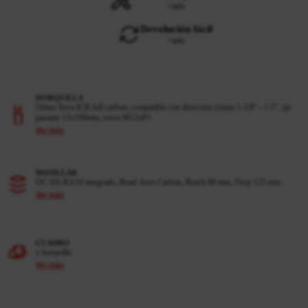
+info
Devolución fácil
+info
HORQUILLA
Orbea Terra ICR full carbon, compatible con dirección cónica 1-1/8" - 1.5", eje
pasante 12x100mm, rosca M12xP1
Ver más
MANILLAR
OC SH-RA10 integrado, Road Aero Carbon, Reach 80 mm, Drop 125 mm
Ver más
CUADRO
y horquilla
Ver más