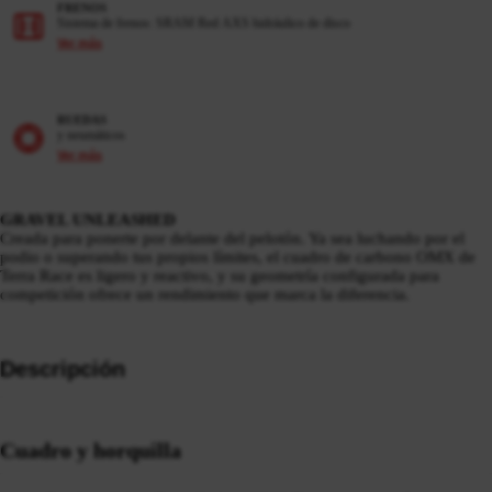
FRENOS
Sistema de frenos: SRAM Red AXS hidráulico de disco
Ver más
RUEDAS
y neumáticos
Ver más
GRAVEL UNLEASHED
Creada para ponerte por delante del pelotón. Ya sea luchando por el
podio o superando tus propios límites, el cuadro de carbono OMX de
Terra Race es ligero y reactivo, y su geometría configurada para
competición ofrece un rendimiento que marca la diferencia.
Descripción
Cuadro y horquilla