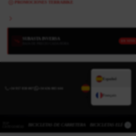
PROMOCIONES TERRABIKE
SUBASTA INVERSA
EN VIVO
BAJA DE PRECIO CADA HORA
Español
+34 937 838 007
|
+34 636 885 644
Français
TOP
BICICLETAS DE CARRETERA
BICICLETAS ELÉCTRI
CATEGORÍAS