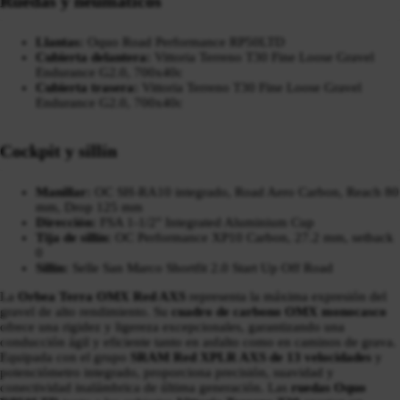
Ruedas y neumáticos
Llantas:
Oquo Road Performance RP50LTD
Cubierta delantera:
Vittoria Terreno T30 Fine Loose Gravel
Endurance G2.0, 700x40c
Cubierta trasera:
Vittoria Terreno T30 Fine Loose Gravel
Endurance G2.0, 700x40c
Cockpit y sillín
Manillar:
OC SH-RA10 integrado, Road Aero Carbon, Reach 80
mm, Drop 125 mm
Dirección:
FSA 1-1/2" Integrated Aluminium Cup
Tija de sillín:
OC Performance XP10 Carbon, 27.2 mm, setback
0
Sillín:
Selle San Marco Shortfit 2.0 Start Up Off Road
La
Orbea Terra OMX Red AXS
representa la máxima expresión del
gravel de alto rendimiento. Su
cuadro de carbono OMX monocasco
ofrece una rigidez y ligereza excepcionales, garantizando una
conducción ágil y eficiente tanto en asfalto como en caminos de grava.
Equipada con el grupo
SRAM Red XPLR AXS de 13 velocidades
y
potenciómetro integrado, proporciona precisión, suavidad y
conectividad inalámbrica de última generación. Las
ruedas Oquo