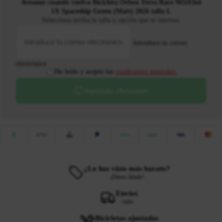
Avísame cuando vuelva Bicicleta Orbea Terra Race M11Eltd
1X Spaceship Green (Matt) 2026 talla L
Selecciona arriba la talla u opción que te interesa.
Introduce tu correo
electrónico
He leído y acepto las
condiciones generales.
Agotado ¡Avísame!
¿Lo has visto más barato?
¡Dinos dónde!
Envíos
+info
Bicicletas ajustadas