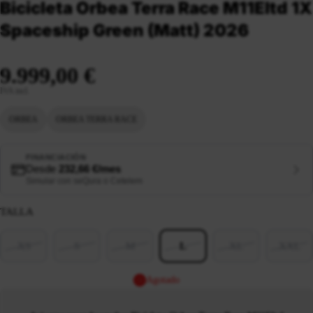
Bicicleta Orbea Terra Race M11Eltd 1X
Spaceship Green (Matt) 2026
9.999,00 €
IVA incl.
ORBEA
ORBEA TERRA RACE
FINANCIACIÓN
Desde
232,66 €/mes
Simular con seQura o Cetelem
TALLA
XS
S
M
L
XL
XXL
Agotado