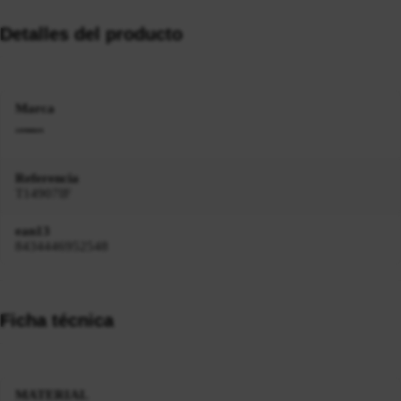
Detalles del producto
Marca
Referencia
T14907IF
ean13
8434446952548
Ficha técnica
MATERIAL