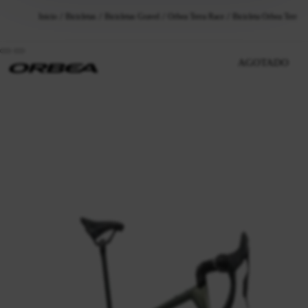
Inicio
Bicicletas
Bicicletas Gravel
Orbea Terra Race
Bicicleta Orbea Terra
AGOTADO