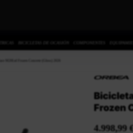
TRICAS
BICICLETAS DE OCASIÓN
COMPONENTES
EQUIPAMI
 Race M20Ltd Frozen Concrete (Gloss) 2026
Bicicle
Frozen 
4.998,99 