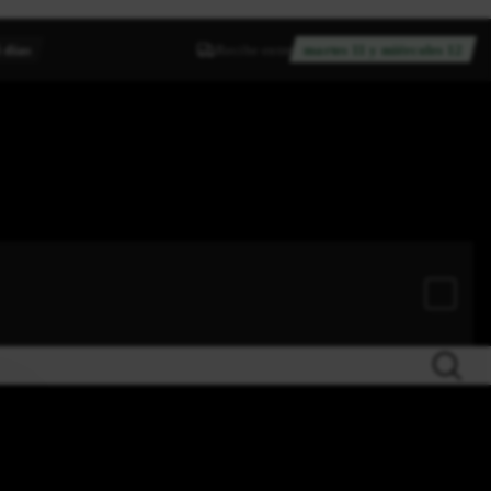
 días
Recibe entre
martes 11 y miércoles 12