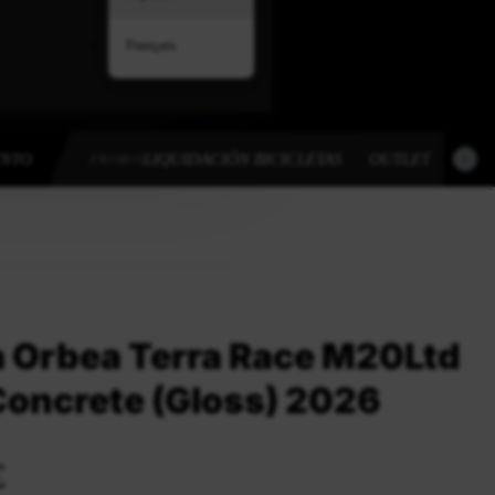
Français
ENTO
LIQUIDACIÓN BICICLETAS
OUTLET
OUT
PROMOS
ta Orbea Terra Race M20Ltd
Concrete (Gloss) 2026
€