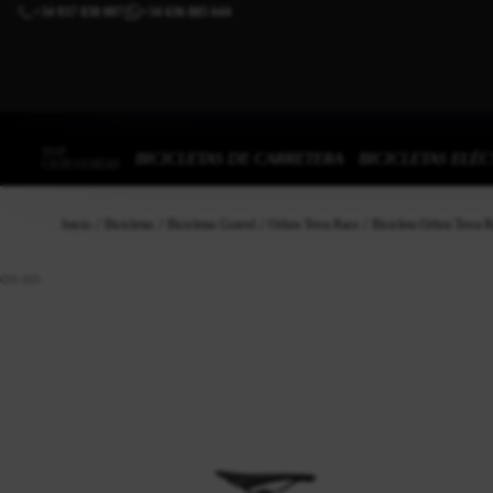
+34 937 838 007
+34 636 885 644
|
TOP
BICICLETAS DE CARRETERA
BICICLETAS ELÉC
CATEGORÍAS
Inicio
Bicicletas
Bicicletas Gravel
Orbea Terra Race
Bicicleta Orbea Terra