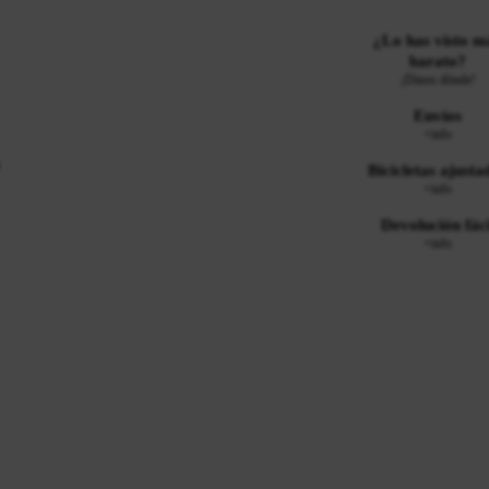
¿Lo has visto m
barato?
¡Dinos dónde!
Envíos
+info
Bicicletas ajusta
+info
Devolución fáci
+info