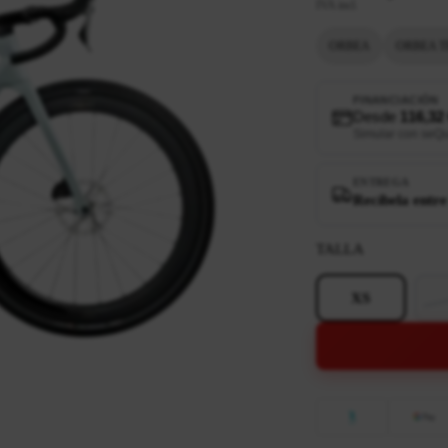
IVA incl.
ORBEA
ORBEA T
FINANCIACIÓN
Desde
116,32
Simular con seQ
ENTREGA
Recíbela entre
TALLA
XS