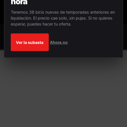
hora
Tenemos 38 bicis nuevas de temporadas anteriores en
liquidación. El precio cae solo, sin pujas. Si no quieres
esperar, puedes hacer tu oferta.
Ver la subasta
Ahora no