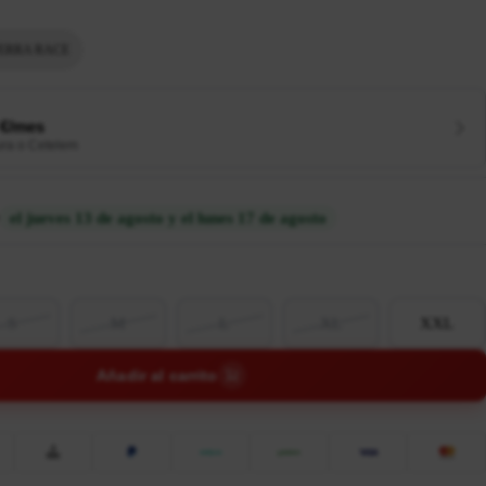
ERRA RACE
 €/mes
ura o Cetelem
el jueves 13 de agosto y el lunes 17 de agosto
S
M
L
XL
XXL
Añadir al carrito