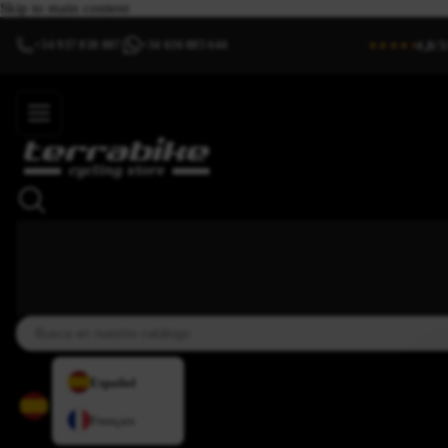
Skip to main content
4,8/5
+34 937 838 007
+34 636 885 644
|
★★★★⯨
Español
Français