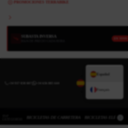
PROMOCIONES TERRABIKE
SUBASTA INVERSA
EN VIVO
BAJA DE PRECIO CADA HORA
Español
+34 937 838 007
|
+34 636 885 644
Français
TOP
BICICLETAS DE CARRETERA
BICICLETAS ELÉCTRI
CATEGORÍAS