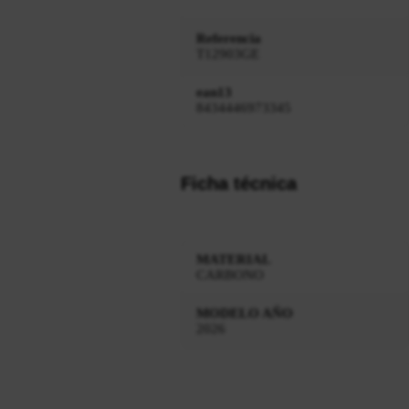
Referencia
T12903GE
ean13
8434446973345
Ficha técnica
MATERIAL
CARBONO
MODELO AÑO
2026