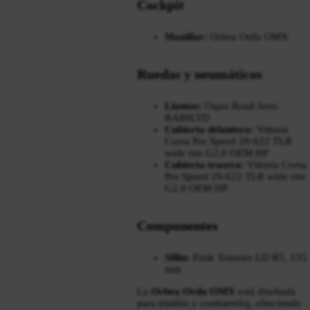
Cockpit
Manillar:
Orbea Ordu OMX
Ruedas y neumáticos
Llantas:
Oquo Road Aero
RA80LTD
Cubierta delantera:
Vittoria
Corsa Pro Speed 29-622 TLR
wide rim G2.0 OEM HP
Cubierta trasera:
Vittoria Corsa
Pro Speed 29-622 TLR wide rim
G2.0 OEM HP
Componentes
Sillín:
Fizik Transiro LD R5, 135
mm
La
Orbea Ordu OMX
está diseñada
para triatlón y contrarreloj, ofreciendo