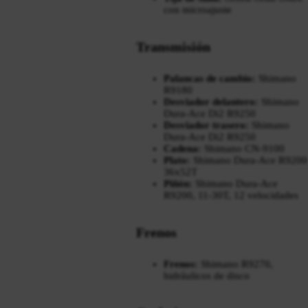
con microajuste
Transmisión
Palancas de cambio:
Shimano
R9180
Desviador delantero:
Shimano
Dura-Ace Di2 R9250
Desviador trasero:
Shimano
Dura-Ace Di2 R9250
Cadena:
Shimano CN-9100
Plato:
Shimano Dura-Ace R9200
36x52T
Piñón:
Shimano Dura-Ace
R9200, 11-30T, 12 velocidades
Frenos
Frenos:
Shimano R9270,
hidráulicos de disco