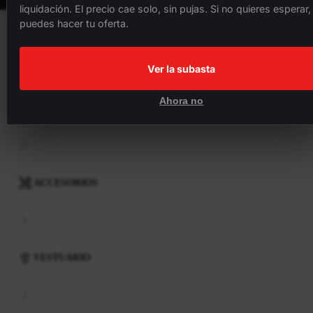
liquidación. El precio cae solo, sin pujas. Si no quieres esperar,
puedes hacer tu oferta.
BICICLETAS
Ver la subasta
Ahora no
COMPONENTES
ACCESORIOS
VESTUARIO