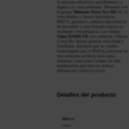
la máxima eficiencia aerodinámica y
rigidez en cada pedalada. Montada con
el grupo
Shimano Dura-Ace Di2
de 12
velocidades y frenos hidráulicos
R9270, garantiza cambios electrónicos
de precisión y una frenada segura en
cualquier circunstancia. Las ruedas
Oquo RA80LTD
con cubiertas Vittoria
Corsa Pro Speed aportan velocidad y
fiabilidad, mientras que su cuadro
homologado por la
UCI
la convierte en
una máquina perfecta tanto para
triatletas como para ciclistas de alto
rendimiento que buscan marcar
diferencias contra el crono.
Detalles del producto
Marca