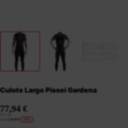
Culote Largo Pissei Gardena
77,94 €
IVA incl.
Antes
129,90 €
-40%