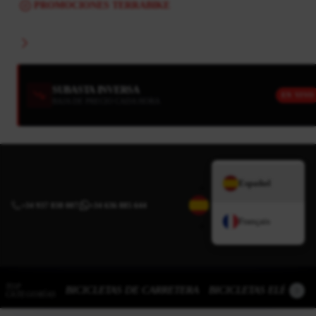
PROMOCIONES TERRABIKE
SUBASTA INVERSA
EN VIVO
BAJA DE PRECIO CADA HORA
Español
+34 937 838 007
|
+34 636 885 644
Français
TOP
BICICLETAS DE CARRETERA
BICICLETAS ELÉCTRI
CATEGORÍAS