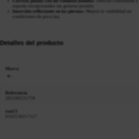
Correas planas con un volumen mínimo:
Ofrecen comodidad y
soporte excepcionales sin generar presión.
Inserción reflectante en las piernas:
Mejora la visibilidad en
condiciones de poca luz.
Detalles del producto
Marca
Referencia
202109231759
ean13
8102530217117