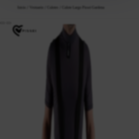
Inicio
Vestuario
Culotes
Culote Largo Pissei Gardena