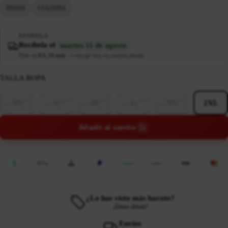
PISSEI
CULOTES
ENTREGA
Recíbela el
martes 11 de agosto
Pide en
8 h 34 min
·
o recoge hoy en nuestra tienda
TALLA ROPA
XS
S
M
L
XL
2XL
Añadir al carrito
¿Lo has visto más barato?
¡Dinos dónde!
Envíos