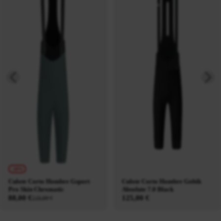
-20%
Culote Corto Hombre Gsport
Culote Corto Hombre Gobik
Pro Skin Chromatic
Absolute 7.0 Black
88,00 €
125,00 €
110,00 €