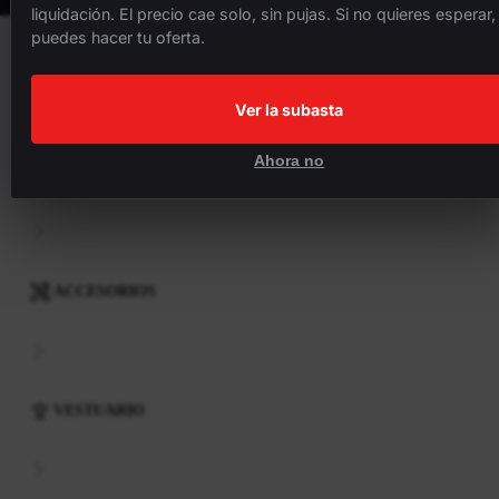
liquidación. El precio cae solo, sin pujas. Si no quieres esperar,
puedes hacer tu oferta.
BICICLETAS
Ver la subasta
Ahora no
COMPONENTES
ACCESORIOS
VESTUARIO