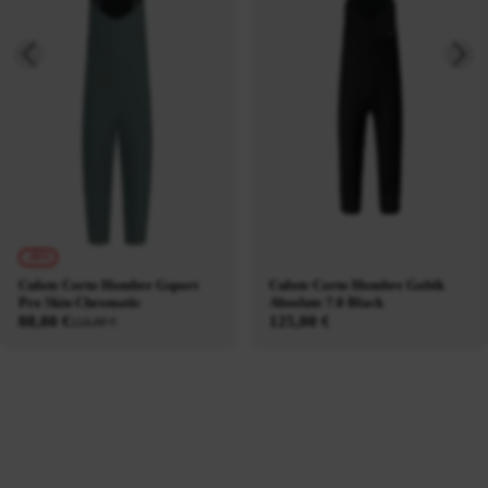
-20%
Culote Corto Hombre Gsport
Culote Corto Hombre Gobik
Pro Skin Chromatic
Absolute 7.0 Black
88,00 €
125,00 €
110,00 €