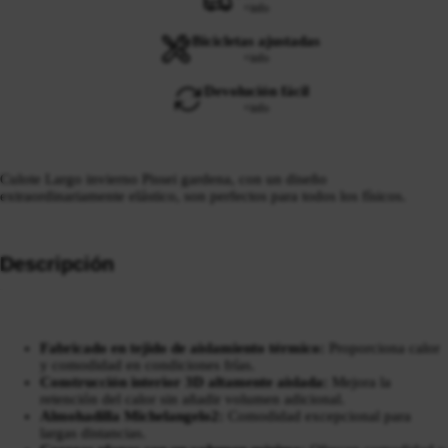
+info
Bicicletas ajustadas
+info
Devolución fácil
+info
Culote Largo invierno Pissei gardena, con un diseño
extraordinariamente elástico, son perfectos para todos los físicos.
Descripción
Fabricado en tejido de aislamiento térmico:
Proporciona calor
y comodidad en condiciones frías.
Construcción interior 3D altamente aislada:
Mejora la
retención del calor sin añadir volumen adicional.
Almohadilla Michelangelo2:
Comodidad excepcional para
largas distancias.