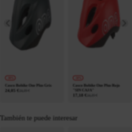
-30%
-50%
Casco Bobike One Plus Gris
Casco Bobike One Plus Rojo
"SIN CAJA"
24,05 €
34,35 €
17,18 €
34,35 €
También te puede interesar