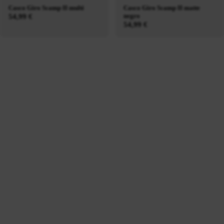
Casco Giro Scamp II multi
Casco Giro Scamp II matte
negro
54,99 €
54,99 €