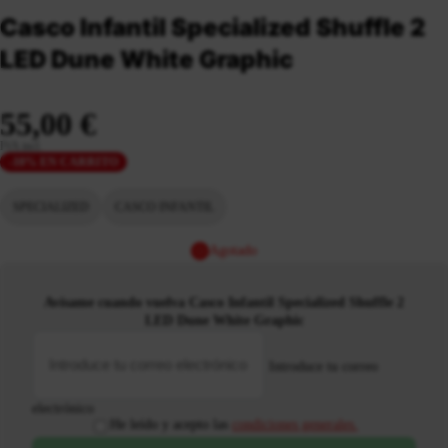
Casco Infantil Specialized Shuffle 2
LED Dune White Graphic
55,00 €
IVA incl.
-10% EN CARRITO
SPECIALIZED
CASCO INFANTIL
Agotado
Avísame cuando vuelva Casco Infantil Specialized Shuffle 2
LED Dune White Graphic
Introduce tu correo
electrónico
He leído y acepto las
condiciones generales.