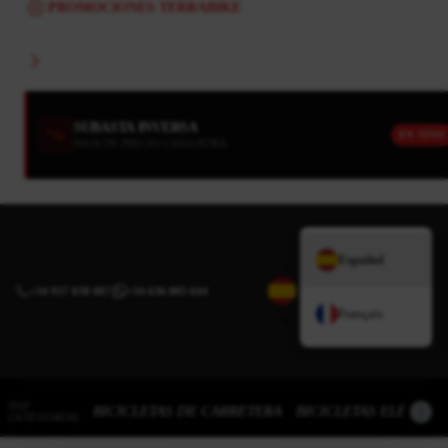
PROMOCIONES TERRABIKE
SUBASTA INVERSA
EN VIVO
BAJA DE PRECIO CADA HORA
Español
+34 937 838 007
|
+34 636 885 644
Français
TOP
BICICLETAS DE CARRETERA
BICICLETAS ELÉCTRI
CATEGORÍAS