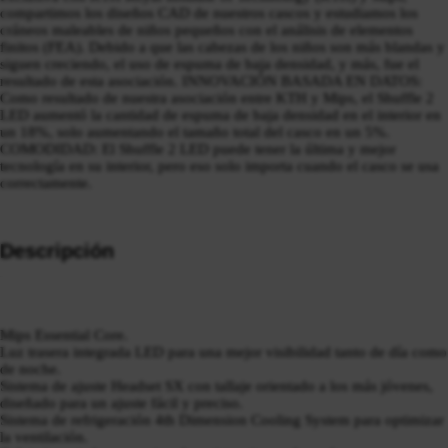
compartimos los diseños CAD de nuestros cascos y estudiamos los
cráneos maleables de niños pequeños con el análisis de elementos
finitos (FEA). Debido a que las cabezas de los niños son más blandas y
siguen creciendo, el uso de espuma de baja densidad, y más, fue el
resultado de esta asociación. INNOVACIÓN BASADA EN DATOS:
Como resultado de nuestra asociación entre KTH y Mips, el Shuffle 2
LED aumentó la cantidad de espuma de baja densidad en el interior en
un 18%, solo aumentando el tamaño total del casco en un 5%.
COMODIDAD: El Shuffle 2 LED puede tener la última y mejor
tecnología en su interior, pero eso solo importa cuando el casco se usa
correctamente.
Descripción
Mips Essential Core.
Luz trasera integrada LED para una mejor visibilidad tanto de día como
de noche.
Sistema de ajuste Headset SX con tallaje orientado a los más jóvenes,
diseñado para un ajuste fácil y preciso.
Sistema de refrigeración 4th Dimension Cooling System para optimizar
la ventilación.