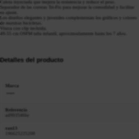
Calota inyectada que mejora la resistencia y reduce el peso.
Separador de las correas Tri-Fix para mejorar la comodidad y facilitar
su ajuste.
Los diseños elegantes y juveniles complementan los gráficos y colores
de nuestras bicicletas.
Visera con clip incluida.
49-55 cm OSFM talla infantil, aproximadamente hasta los 7 años.
Detalles del producto
Marca
Referencia
ad993546bc
ean13
196625225208