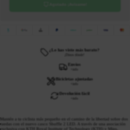
Agotado ¡Avísame!
¿Lo has visto más barato?
¡Dinos dónde!
Envíos
+info
Bicicletas ajustadas
+info
Devolución fácil
+info
Mantén a tu ciclista más pequeño en el camino de la libertad sobre dos
ruedas con el nuevo casco Shuffle 2 LED. A través de una asociación
exclusiva con KTH Royal Institute of Technology (KTH) y Mips,