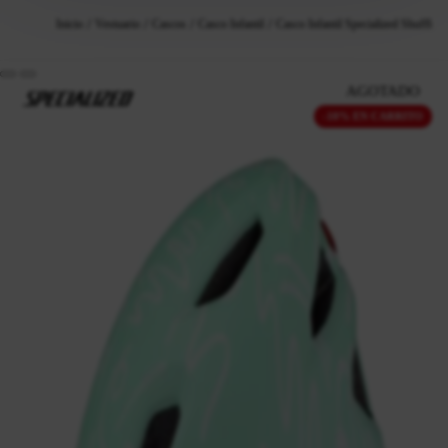
Inicio
Vestuario
Cascos
Casco Infantil
Casco Infantil Specialized Shuffle
AGOTADO
-10% EN CARRITO