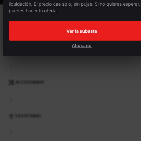
liquidación. El precio cae solo, sin pujas. Si no quieres esperar,
puedes hacer tu oferta.
BICICLETAS
Ver la subasta
Ahora no
COMPONENTES
ACCESORIOS
VESTUARIO