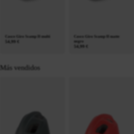
Casco Giro Scamp II multi
Casco Giro Scamp II matte
negro
54,99 €
54,99 €
Más vendidos