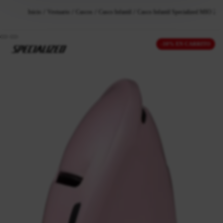
Inicio
Vestuario
Cascos
Casco Infantil
Casco Infantil Specialized MIO 2 D
-10% EN CARRITO