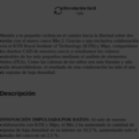
Devolución fácil
+info
Mantén a tu pequeño ciclista en el camino hacia la libertad sobre dos
ruedas con el nuevo casco Mio 2. Gracias a una exclusiva colaboración
con el KTH Royal Institute of Technology (KTH) y Mips, compartimos
los diseños CAD de nuestros cascos y estudiamos los cráneos
maleables de los más pequeños mediante el análisis de elementos
finitos (FEA). Como las cabezas de los niños son más blandas y aún
están desarrollándose, el resultado de esta colaboración ha sido el uso
de espuma de baja densidad.
Descripción
INNOVACIÓN IMPULSADA POR DATOS:
Al salir de nuestra
colaboración con KTH y Mips, el Mio 2 ha aumentado la cantidad de
espuma de baja densidad en su interior un 16,5 %, aumentando solo el
tamaño del casco en un 2,5 %.