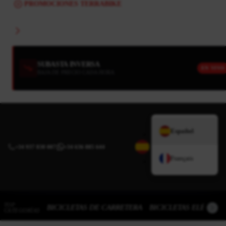
PROMOCIONES TERRABIKE
SUBASTA INVERSA
EN VIVO
BAJA DE PRECIO CADA HORA
Español
+34 937 838 007
|
+34 636 885 644
Français
TOP
BICICLETAS DE CARRETERA
BICICLETAS ELÉCTRI
CATEGORÍAS