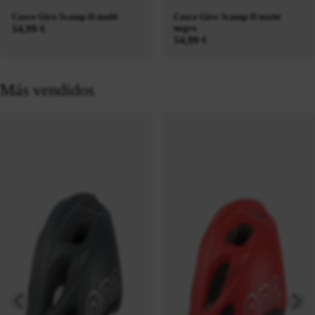
Casco Giro Scamp II multi
Casco Giro Scamp II matte
negro
54,99 €
54,99 €
Más vendidos