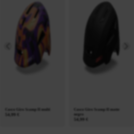
Casco Giro Scamp II multi
Casco Giro Scamp II matte
negro
54,99 €
54,99 €