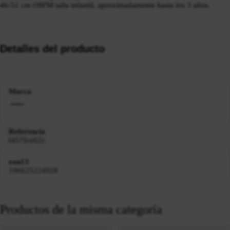
46-51 cm OSFM talla infantil, aproximadamente hasta los 3 años.
Detalles del producto
Marca
Referencia
f457fce62c
ean13
196625224928
Productos de la misma categoría