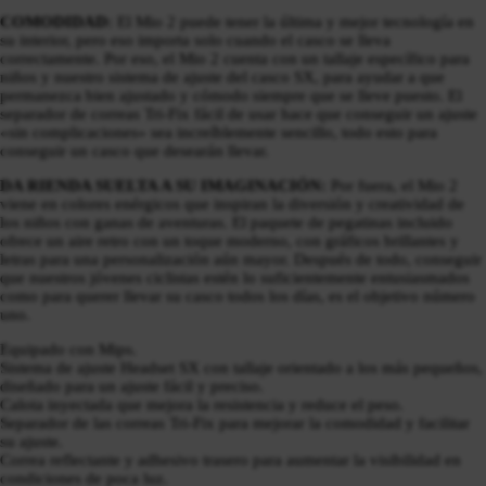
COMODIDAD:
El Mio 2 puede tener la última y mejor tecnología en
su interior, pero eso importa solo cuando el casco se lleva
correctamente. Por eso, el Mio 2 cuenta con un tallaje específico para
niños y nuestro sistema de ajuste del casco SX, para ayudar a que
permanezca bien ajustado y cómodo siempre que se lleve puesto. El
separador de correas Tri-Fix fácil de usar hace que conseguir un ajuste
«sin complicaciones» sea increíblemente sencillo, todo esto para
conseguir un casco que desearán llevar.
DA RIENDA SUELTA A SU IMAGINACIÓN:
Por fuera, el Mio 2
viene en colores enérgicos que inspiran la diversión y creatividad de
los niños con ganas de aventuras. El paquete de pegatinas incluido
ofrece un aire retro con un toque moderno, con gráficos brillantes y
letras para una personalización aún mayor. Después de todo, conseguir
que nuestros jóvenes ciclistas estén lo suficientemente entusiasmados
como para querer llevar su casco todos los días, es el objetivo número
uno.
Equipado con Mips.
Sistema de ajuste Headset SX con tallaje orientado a los más pequeños,
diseñado para un ajuste fácil y preciso.
Calota inyectada que mejora la resistencia y reduce el peso.
Separador de las correas Tri-Fix para mejorar la comodidad y facilitar
su ajuste.
Correa reflectante y adhesivo trasero para aumentar la visibilidad en
condiciones de poca luz.