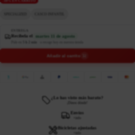
-10% EN CARRITO
SPECIALIZED
CASCO INFANTIL
ENTREGA
Recíbela el
martes 11 de agosto
Pide en
5 h 2 min
·
o recoge hoy en nuestra tienda
Añadir al carrito
¿Lo has visto más barato?
¡Dinos dónde!
Envíos
+info
Bicicletas ajustadas
+info