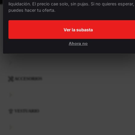
liquidación. El precio cae solo, sin pujas. Si no quieres esperar,
puedes hacer tu oferta.
BICICLETAS
Ver la subasta
Ahora no
COMPONENTES
ACCESORIOS
VESTUARIO