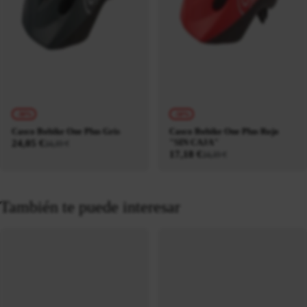
-30%
-50%
Casco Bobike One Plus Gris
Casco Bobike One Plus Rojo
"SIN CAJA"
24,05 €
34,35 €
17,18 €
34,35 €
También te puede interesar