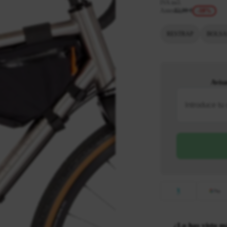
IVA incl.
Antes
82,99 €
-18%
RESTRAP
BOLSA
Avís
¿Lo has visto m