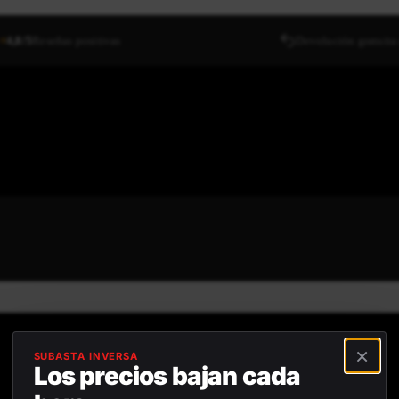
4,8/5
Reseñas positivas
Devolución gratuita
⯨
×
SUBASTA INVERSA
Los precios bajan cada