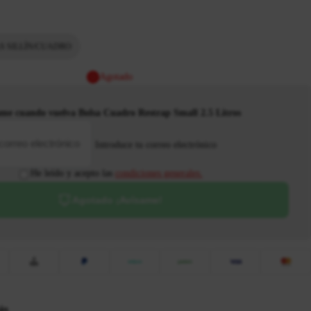
S SILLÍN/CUADRO
Agotado
ame cuando vuelva Bolsa Cuadro Restrap Small 2.5 Litros
Introduce tu correo electrónico
He leído y acepto las
condiciones generales.
Agotado ¡Avísame!
ás