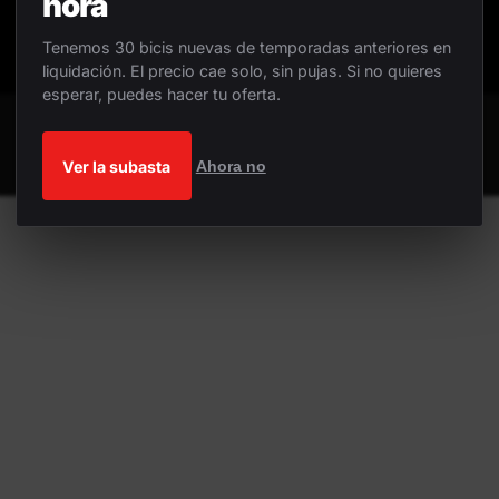
hora
Tenemos 30 bicis nuevas de temporadas anteriores en
liquidación. El precio cae solo, sin pujas. Si no quieres
esperar, puedes hacer tu oferta.
Ver la subasta
Ahora no