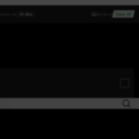
 dentro de
45 días
Recibe el
lunes 10