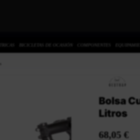
TRICAS
BICICLETAS DE OCASIÓN
COMPONENTES
EQUIPAMI
os
Bolsa C
Litros
68,05 €