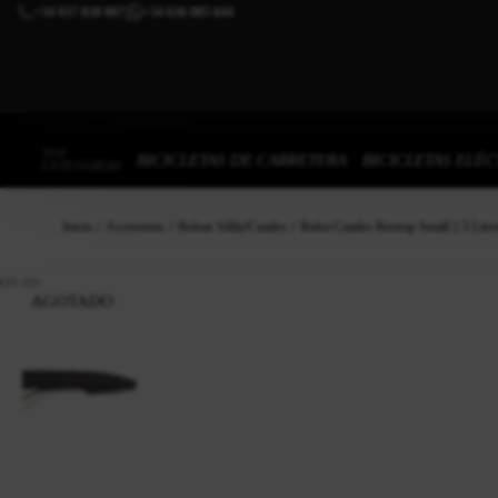
+34 937 838 007
+34 636 885 644
|
TOP
BICICLETAS DE CARRETERA
BICICLETAS ELÉC
CATEGORÍAS
Inicio
Accesorios
Bolsas Sillín/cuadro
Bolsa Cuadro Restrap Small 2.5 Litr
AGOTADO