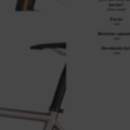
barato?
¡Dinos dónde!
Envíos
+info
Bicicletas ajusta
+info
Devolución fáci
+info