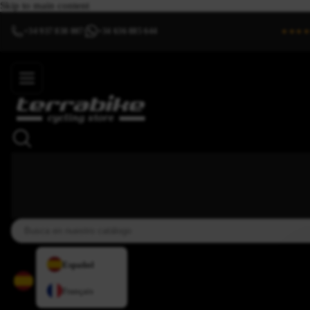
Skip to main content
+34 937 838 007
+34 636 885 644
|
★★★★
Español
Français