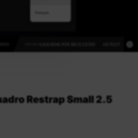
Français
ENTO
LIQUIDACIÓN BICICLETAS
OUTLET
OUT
PROMOS
uadro Restrap Small 2.5