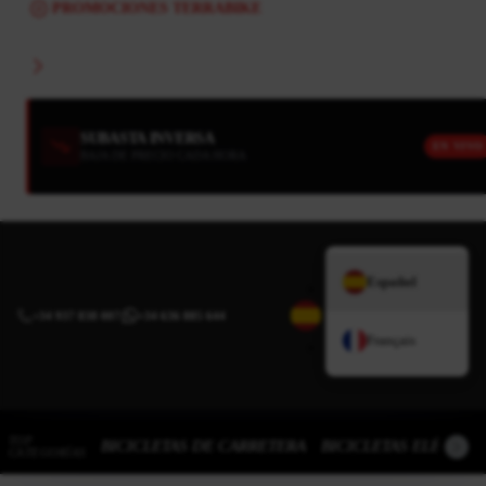
PROMOCIONES TERRABIKE
SUBASTA INVERSA
EN VIVO
BAJA DE PRECIO CADA HORA
Español
+34 937 838 007
|
+34 636 885 644
Français
TOP
BICICLETAS DE CARRETERA
BICICLETAS ELÉCTRI
CATEGORÍAS