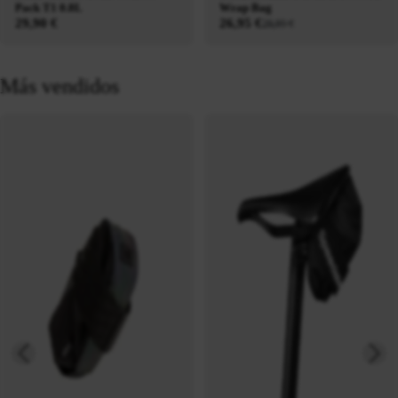
Pack T1 0.8L
Wrap Bag
29,90 €
26,95 €
29,95 €
Más vendidos