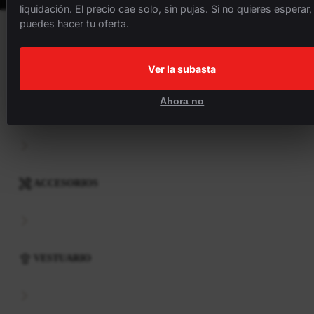
liquidación. El precio cae solo, sin pujas. Si no quieres esperar,
puedes hacer tu oferta.
BICICLETAS
Ver la subasta
Ahora no
COMPONENTES
ACCESORIOS
VESTUARIO