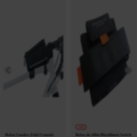
-10%
Bolsa Cuadro Zefal Console
Bolsa de sillín Blackburn Switch