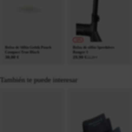
-10%
Bolsa de Sillín Gobik Pouch
Bolsa de sillín Speedsleev
Compact True Black
Ranger S
30,00 €
29,90 €
33,29 €
También te puede interesar