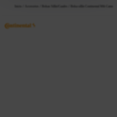
Inicio
Accesorios
Bolsas Sillín/cuadro
Bolsa sillín Continental Mtb Camar