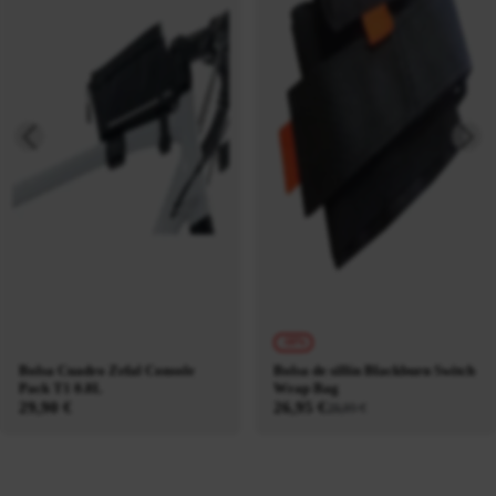
-10%
Bolsa Cuadro Zefal Console
Bolsa de sillín Blackburn Switch
Pack T1 0.8L
Wrap Bag
29,90 €
26,95 €
29,95 €