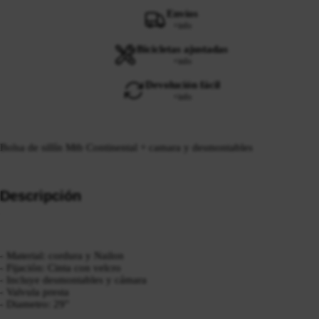
Envíos
+info
Bicicletas ajustadas
+info
Devolución fácil
+info
Bolsa de sillín Mtb Continental + camara y desmontables
Descripción
- Material: cordura y Nailon
- Fijación: Cinta con velcro
- Incluye desmontables y cámara
- Valvula presta
- Diametro: 29"