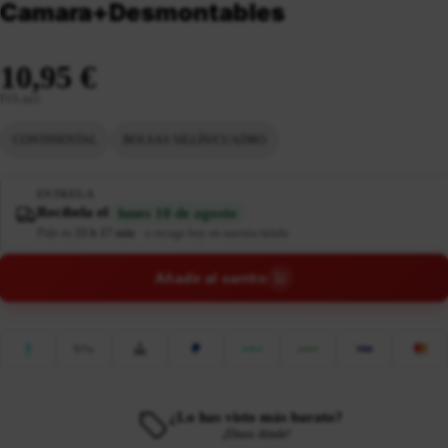
Camara+Desmontables
10,95 €
IVA incl.
CONTINENTAL
BOLSAS SILLÍN/CUADRO
ENTREGA
Recíbela el
lunes 10 de agosto
Pide en
23 h 17 min
·
o recoge hoy en nuestra tienda
Añadir al carrito
¿Lo has visto más barato?
¡Dinos dónde!