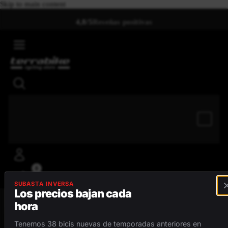
Skip to main content
4,8/5
Reseñas positivas
0
SUBASTA INVERSA
Los precios bajan cada
hora
MENÚ
Tenemos 38 bicis nuevas de temporadas anteriores en