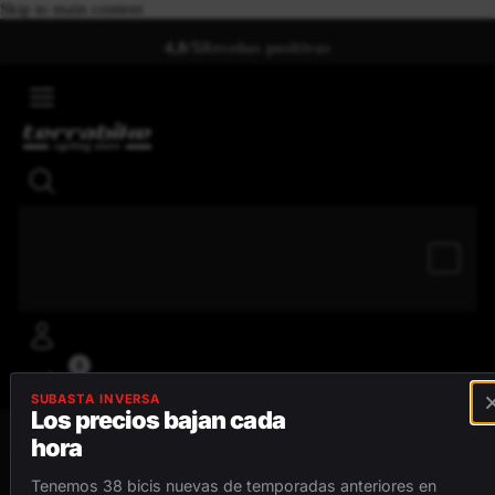
Skip to main content
4,8/5
Reseñas positivas
0
SUBASTA INVERSA
Los precios bajan cada
hora
MENÚ
Tenemos 38 bicis nuevas de temporadas anteriores en