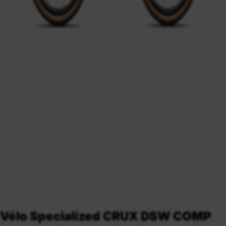
Vélo Specialized CRUX DSW COMP