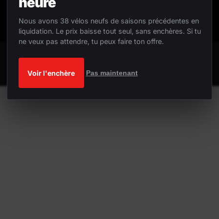
heure
Nous avons 38 vélos neufs de saisons précédentes en
liquidation. Le prix baisse tout seul, sans enchères. Si tu
ne veux pas attendre, tu peux faire ton offre.
Voir l'enchère
Pas maintenant