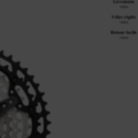
Livraisons
+infos
Vélos réglés
+infos
Retour facile
+infos