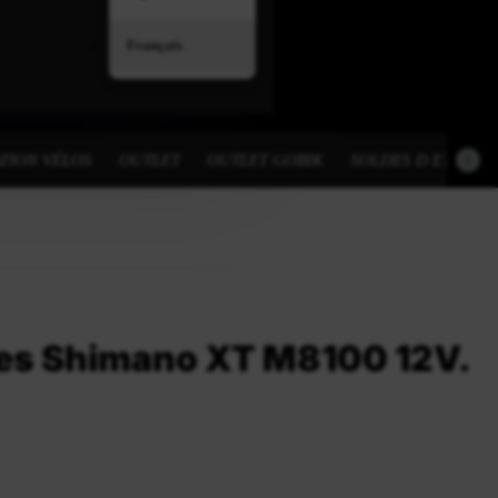
Français
TION VÉLOS
OUTLET
OUTLET GOBIK
SOLDES D ETE
es Shimano XT M8100 12V.