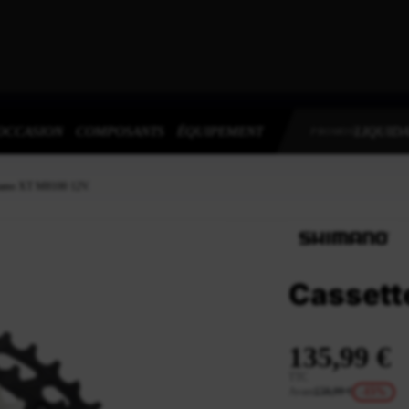
OCCASION
COMPOSANTS
ÉQUIPEMENT
LIQUIDA
PROMOS
mano XT M8100 12V.
Cassett
135,99 €
TTC
Avant
159,99 €
-15%