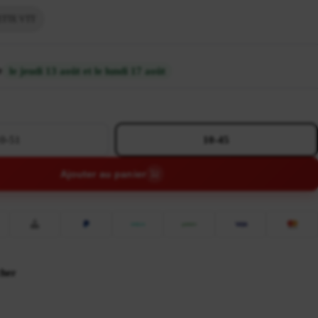
ETTE VTT
e
le jeudi 13 août et le lundi 17 août
0-51
10-45
Ajouter au panier
cher