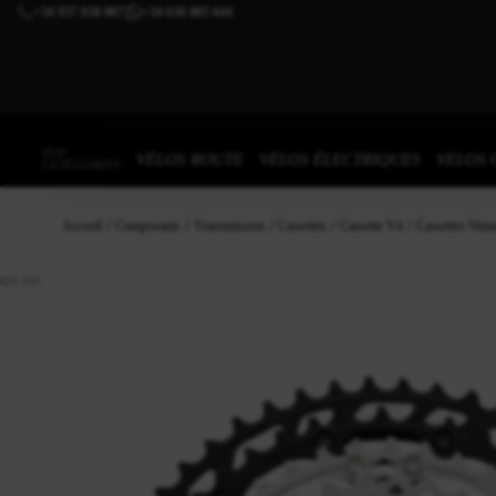
+34 937 838 007
+34 636 885 644
|
TOP
VÉLOS ROUTE
VÉLOS ÉLECTRIQUES
VELOS 
CATÉGORIES
Accueil
Composants
Transmission
Cassettes
Cassette Vtt
Cassettes Shi