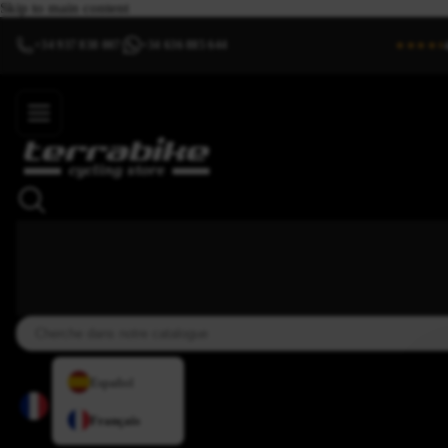
Skip to main content
+34 937 838 007
+34 636 885 644
|
★★★★⯨
Español
Français