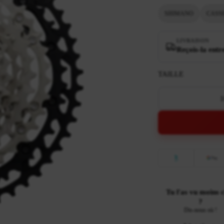
SHIMANO
CASS
LIVRAISON
Reçois-la entr
TAILLE
1
Tu l'as vu moins 
?
Dis-nous où !