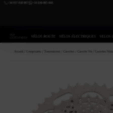
+34 937 838 007
+34 636 885 644
|
TOP
VÉLOS ROUTE
VÉLOS ÉLECTRIQUES
VELOS 
CATÉGORIES
Accueil
Composants
Transmission
Cassettes
Cassette Vtt
Cassettes Shi