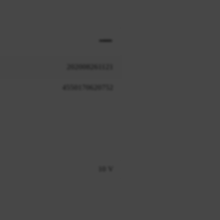
202008261121
4550170620752
10 V