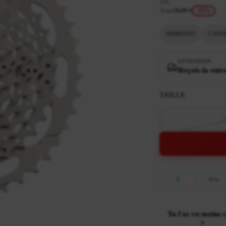
TTC
Avant
78,99 €
-15%
SHIMANO
CASS
LIVRAISON
Reçois-la entr
TAILLE
1
Tu l'as vu moins 
?