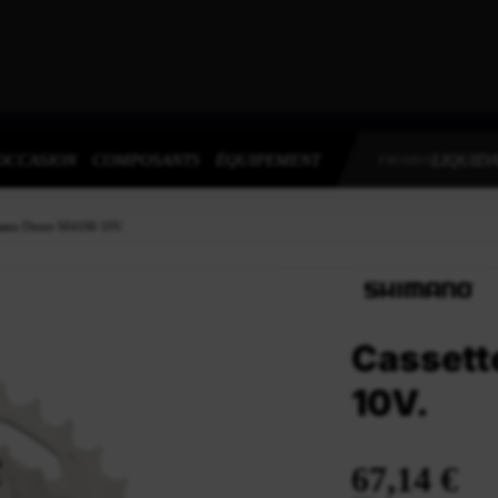
OCCASION
COMPOSANTS
ÉQUIPEMENT
LIQUIDA
PROMOS
mano Deore M4100 10V.
Cassett
10V.
67,14 €