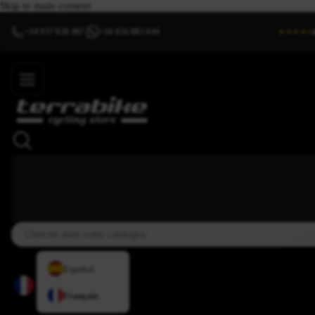
Skip to main content
+34 937 838 007
+34 636 885 644
|
★★★★⯨
Español
Français