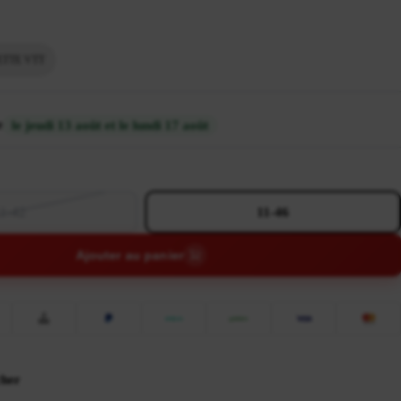
ETTE VTT
e
le jeudi 13 août et le lundi 17 août
1-42
11-46
Ajouter au panier
cher