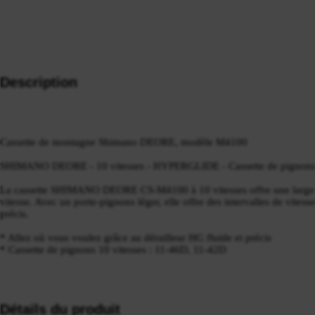
Description
Cassette de montagne Shimano DEORE, modèle M4100
SHIMANO DEORE - 10 vitesses - HYPERGLIDE - Cassette de pignon
La cassette SHIMANO DEORE CS-M4100 à 10 vitesses offre une large
vitesse. Avec un porte-pignons léger, elle offre des intervalles de vites
précis.
* Allez où vous voulez grâce au dérailleur HG fluide et précis
* Cassette de pignons 10 vitesses : 11-46D, 11-42D
Détails du produit