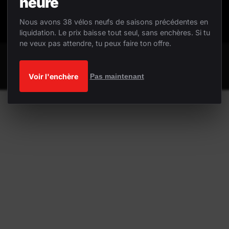
heure
Nous avons 38 vélos neufs de saisons précédentes en
liquidation. Le prix baisse tout seul, sans enchères. Si tu
ne veux pas attendre, tu peux faire ton offre.
Voir l'enchère
Pas maintenant