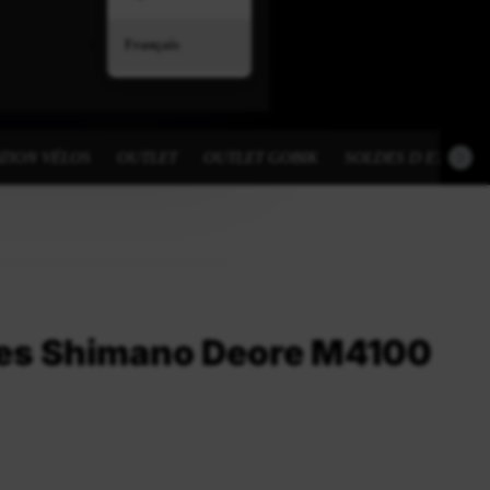
Français
TION VÉLOS
OUTLET
OUTLET GOBIK
SOLDES D ETE
es Shimano Deore M4100