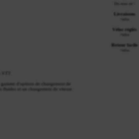
Dis-nous où !
Livraisons
+infos
Vélos réglés
+infos
Retour facile
+infos
s VTT
 gamme d'options de changement de
ses fluides et un changement de vitesse