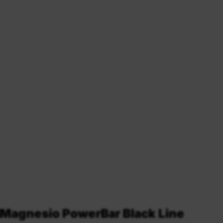
Magnesio PowerBar Black Line