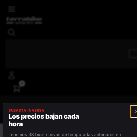
Skip to main content
4,8/5
Reseñas positivas
0
MENÚ
SUBASTA INVERSA
Los precios bajan cada
hora
BICICLETAS
Tenemos 38 bicis nuevas de temporadas anteriores en