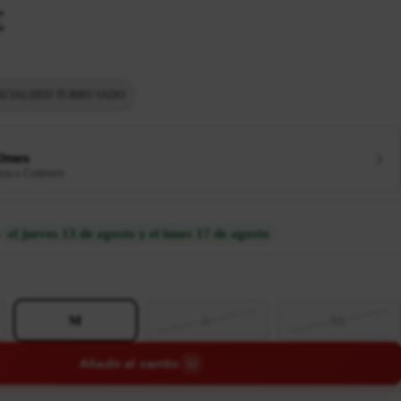
€
ECIALIZED TURBO VADO
€/mes
ura o Cetelem
el jueves 13 de agosto y el lunes 17 de agosto
M
L
XL
Añadir al carrito