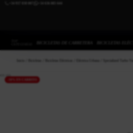
+34 937 838 007
+34 636 885 644
|
TOP
BICICLETAS DE CARRETERA
BICICLETAS ELÉC
CATEGORÍAS
Inicio
Bicicletas
Bicicletas Eléctricas
Eléctrica Urbana
Specialized Turbo V
-10% EN CARRITO