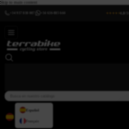
Skip to main content
4,8/5
+34 937 838 007
+34 636 885 644
|
★★★★⯨
Español
Français