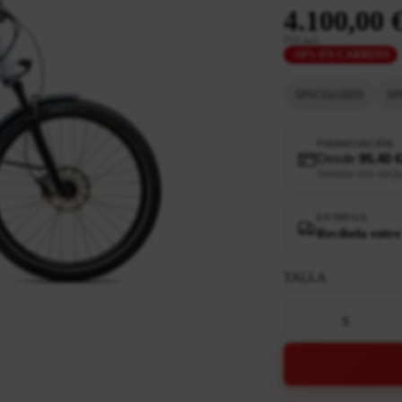
4.100,00 
IVA incl.
-10% EN CARRITO
SPECIALIZED
SP
FINANCIACIÓN
Desde
95,40 
Simular con seQ
ENTREGA
Recíbela entre
TALLA
S