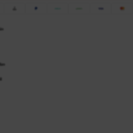
ás
das
l