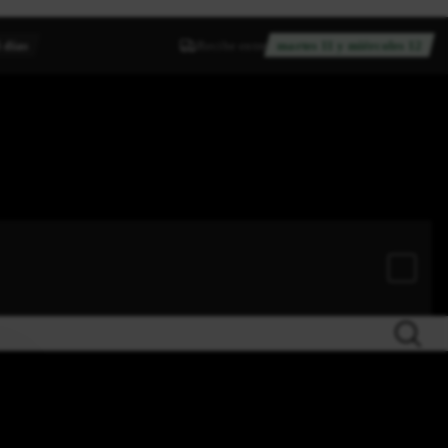
 días
Recibe entre
martes 11 y miércoles 12