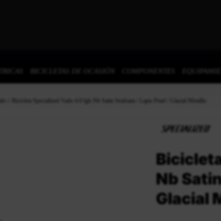
TRICAS
BICICLETAS DE OCASIÓN
COMPONENTES
EQUIPAMI
ado
Bicicleta Specialized Vado 4.0 Igh Nb Satin Seafoam / Lapis Pearl / Glacial Metallic
Biciclet
Nb Satin
Glacial 