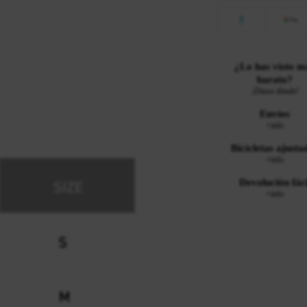
¿Lo has visto m
barato?
¡Dinos dónde!
Envíos
+info
Bicicletas ajusta
+info
Devolución fáci
+info