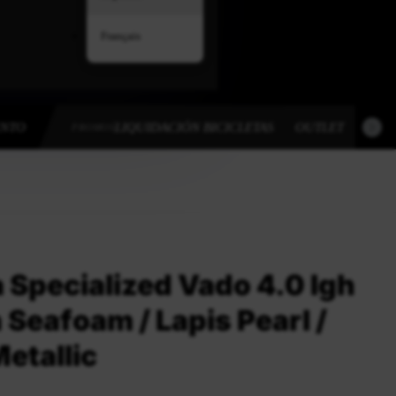
Français
ENTO
LIQUIDACIÓN BICICLETAS
OUTLET
OUT
PROMOS
a Specialized Vado 4.0 Igh
 Seafoam / Lapis Pearl /
Metallic