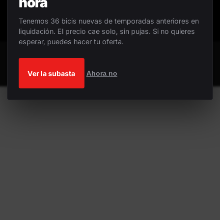
hora
Tenemos 36 bicis nuevas de temporadas anteriores en
liquidación. El precio cae solo, sin pujas. Si no quieres
esperar, puedes hacer tu oferta.
Ver la subasta
Ahora no