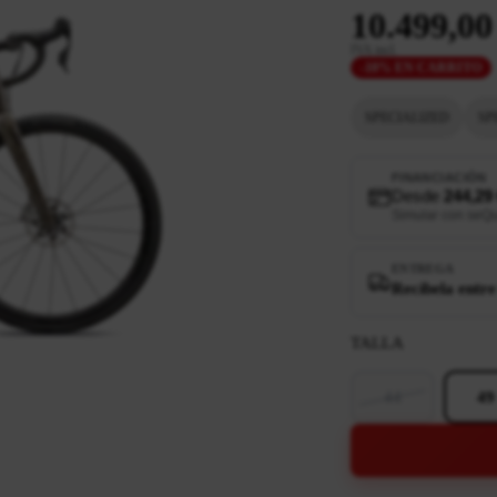
10.499,00
IVA incl.
-10% EN CARRITO
SPECIALIZED
SP
FINANCIACIÓN
Desde
244,29
Simular con seQ
ENTREGA
Recíbela entre
TALLA
44
49