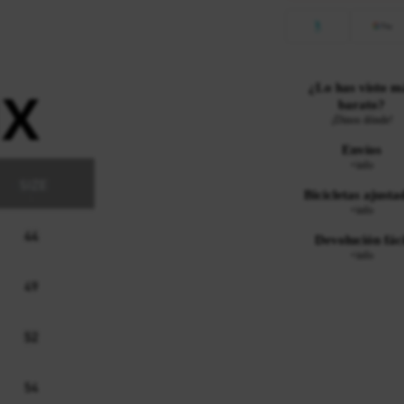
¿Lo has visto m
barato?
¡Dinos dónde!
Envíos
+info
Bicicletas ajusta
+info
Devolución fáci
+info