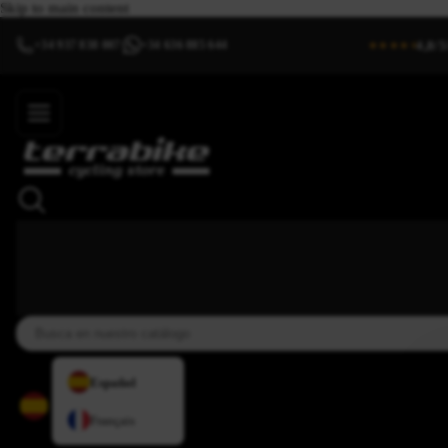
Skip to main content
4,8/5
+34 937 838 007
+34 636 885 644
|
★★★★⯨
Español
Français