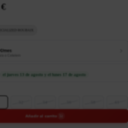
 €
ECIALIZED ROUBAIX
 €/mes
ura o Cetelem
el jueves 13 de agosto y el lunes 17 de agosto
52
54
56
58
61
Añadir al carrito