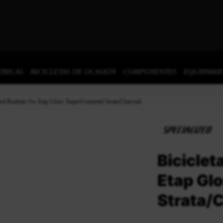
TRICAS
BICICLETAS DE OCASIÓN
COMPONENTES
EQUIPAMI
ized Roubaix Sw Etap Gloss Taupe/Gunmetal Strata/Charcoal
Biciclet
Etap Gl
Strata/