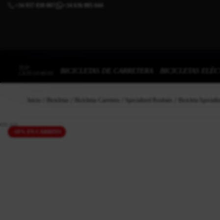
+34 937 838 007
+34 636 885 644
|
TOP
BICICLETAS DE CARRETERA
BICICLETAS ELÉC
CATEGORÍAS
Inicio
Bicicletas
Bicicletas Carretera
Specialized Roubaix
Bicicleta Special
-10% EN CARRITO