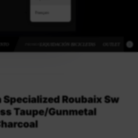
Français
ENTO
LIQUIDACIÓN BICICLETAS
OUTLET
OUT
PROMOS
a Specialized Roubaix Sw
oss Taupe/Gunmetal
Charcoal