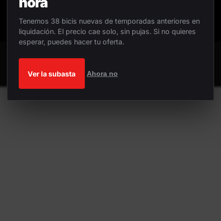
hora
Tenemos 38 bicis nuevas de temporadas anteriores en
liquidación. El precio cae solo, sin pujas. Si no quieres
esperar, puedes hacer tu oferta.
Ver la subasta
Ahora no