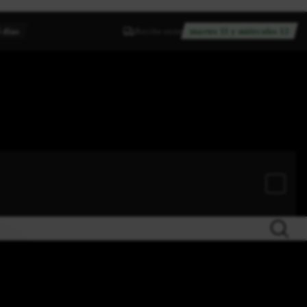
 días
Recibe entre
martes 11 y miércoles 12