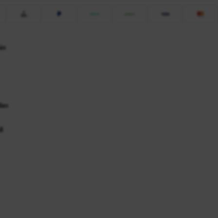
ás
das
l