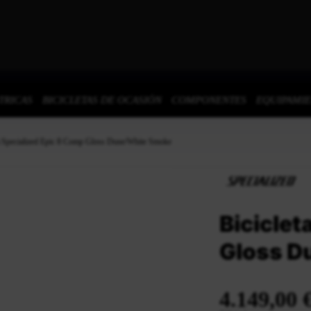
TRICAS
BICICLETAS DE OCASIÓN
COMPONENTES
EQUIPAMI
ta Specialized Epic 8 Comp Gloss Dune/White Smoke
Biciclet
Gloss D
4.149,00 