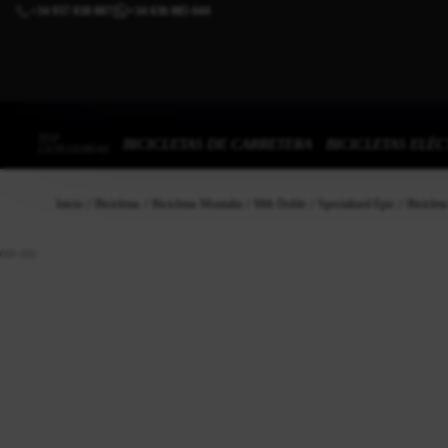
+34 937 838 007
+34 636 885 644
|
TOP
BICICLETAS DE CARRETERA
BICICLETAS ELÉC
CATEGORÍAS
Inicio
Bicicletas
Bicicletas Montaña
Mtb Doble
Specialized Epic
Bicicle