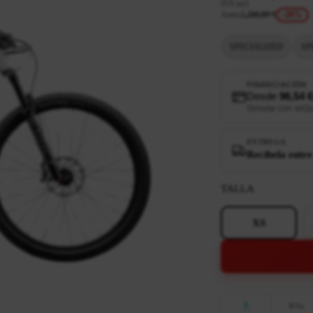
IVA incl.
Antes
5.200,00 €
-20%
SPECIALIZED
SP
FINANCIACIÓN
Desde
96,54 
Simular con seQ
ENTREGA
Recíbela entre
TALLA
XS