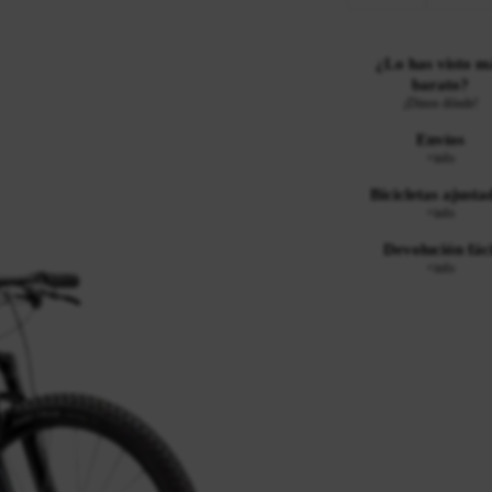
¿Lo has visto m
barato?
¡Dinos dónde!
Envíos
+info
Bicicletas ajusta
+info
Devolución fáci
+info