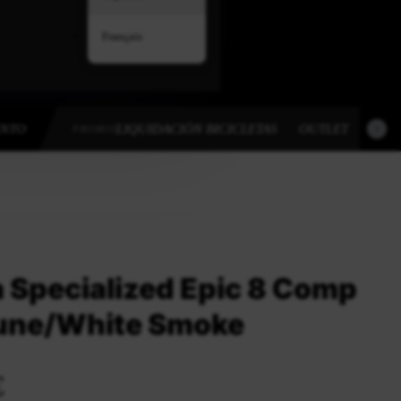
Français
ENTO
LIQUIDACIÓN BICICLETAS
OUTLET
OUT
PROMOS
a Specialized Epic 8 Comp
une/White Smoke
€