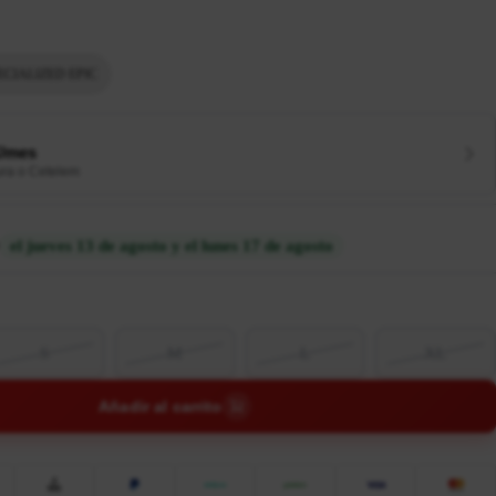
ECIALIZED EPIC
€/mes
ura o Cetelem
el jueves 13 de agosto y el lunes 17 de agosto
S
M
L
XL
Añadir al carrito