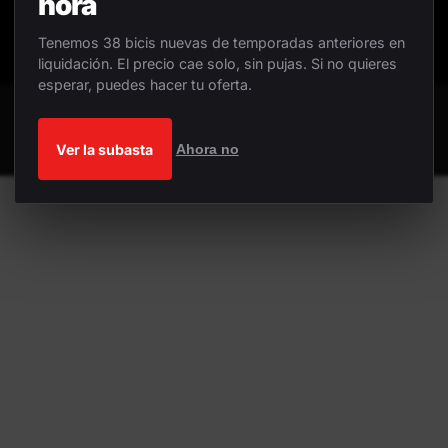
hora
Tenemos 38 bicis nuevas de temporadas anteriores en
liquidación. El precio cae solo, sin pujas. Si no quieres
esperar, puedes hacer tu oferta.
Ver la subasta
Ahora no