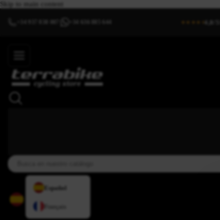
Skip to main content
4,8/5
+34 937 838 007
+34 636 885 644
|
★★★★⯨
Español
Français