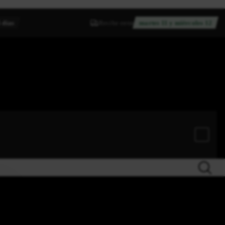
 días
Recibe entre
martes 11 y miércoles 12