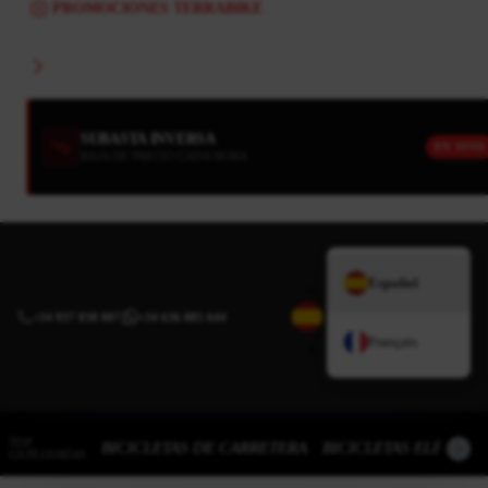
PROMOCIONES TERRABIKE
SUBASTA INVERSA
EN VIVO
BAJA DE PRECIO CADA HORA
Español
+34 937 838 007
|
+34 636 885 644
Français
TOP
BICICLETAS DE CARRETERA
BICICLETAS ELÉCTRI
CATEGORÍAS