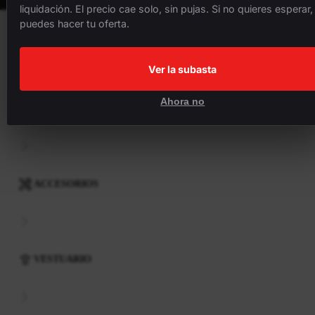
liquidación. El precio cae solo, sin pujas. Si no quieres esperar,
puedes hacer tu oferta.
BICICLETAS
Ver la subasta
Ahora no
COMPONENTES
ACCESORIOS
VESTUARIO