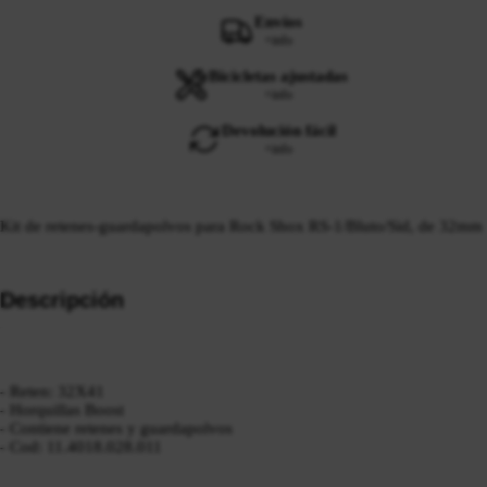
Envíos
+info
Bicicletas ajustadas
+info
Devolución fácil
+info
Kit de retenes-guardapolvos para Rock Shox RS-1/Bluto/Sid, de 32mm
Descripción
- Reten: 32X41
- Horquillas Boost
- Contiene retenes y guardapolvos
- Cod: 11.4018.028.011