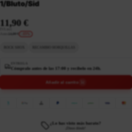
1/Bluto/Sid
11,90 €
IVA incl.
Antes
14,00 €
-15%
ROCK SHOX
RECAMBIO HORQUILLAS
ENTREGA
Cómpralo antes de las 17:00 y recíbelo en 24h.
Añadir al carrito
¿Lo has visto más barato?
¡Dinos dónde!