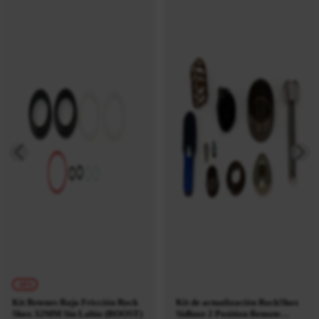
-10%
Kit Retenes Baja Fricción Rock
Kit de actualización RockShox
Shox 32MM Sin Labio (BOOST)
Sidluxe 2 Position Remote