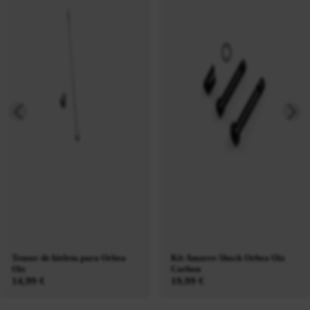
Tensor de bieleta para Orbea
Kit Amarre Shock Orbea Oiz
Oiz
Carbon
14,99 €
19,99 €