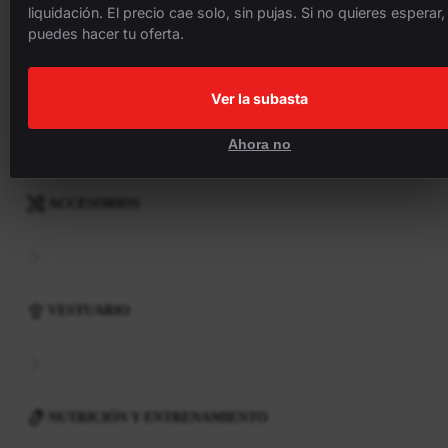
liquidación. El precio cae solo, sin pujas. Si no quieres esperar,
puedes hacer tu oferta.
COMPONENTES
Ver la subasta
Ahora no
ACCESORIOS
VESTUARIO
NUTRICIÓN Y ENTRENAMIENTO