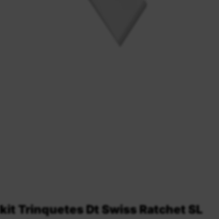
kit Trinquetes Dt Swiss Ratchet SL