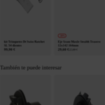
-20%
kit Trinquetes Dt Swiss Ratchet
Eje Sram Maxle Stealth Trasero
SL 54 dientes
12x142 164mm
99,90 €
29,60 €
37,00 €
También te puede interesar