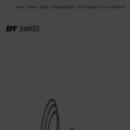
Inicio
Ruedas
Bujes
Recambio Bujes
kit Trinquetes Dt Swiss Ratchet SL 3