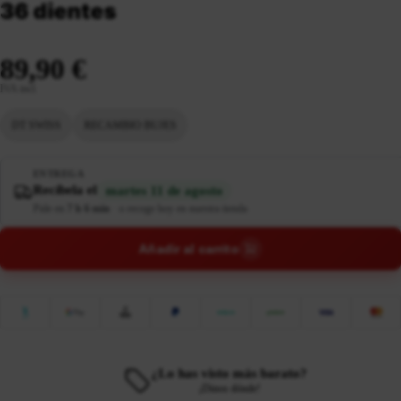
36 dientes
89,90 €
IVA incl.
DT SWISS
RECAMBIO BUJES
ENTREGA
Recíbela el
martes 11 de agosto
Pide en
7 h 6 min
·
o recoge hoy en nuestra tienda
Añadir al carrito
¿Lo has visto más barato?
¡Dinos dónde!