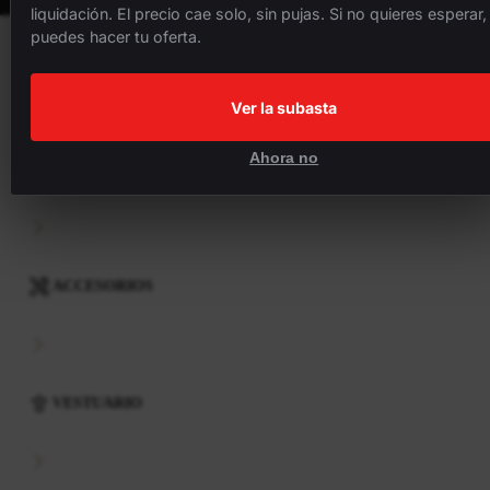
liquidación. El precio cae solo, sin pujas. Si no quieres esperar,
puedes hacer tu oferta.
BICICLETAS
Ver la subasta
Ahora no
COMPONENTES
ACCESORIOS
VESTUARIO