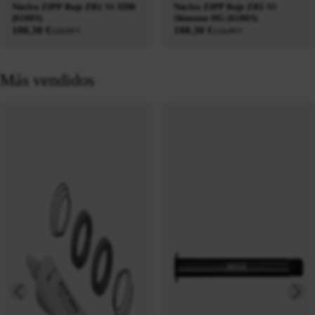
Núcleo ZIPP Buje ZR1 SS XDR
Núcleo ZIPP Buje ZR1 SS
(61803)
Shimano HG (61803)
100,30 €
100,30 €
118,00 €
118,00 €
Más vendidos