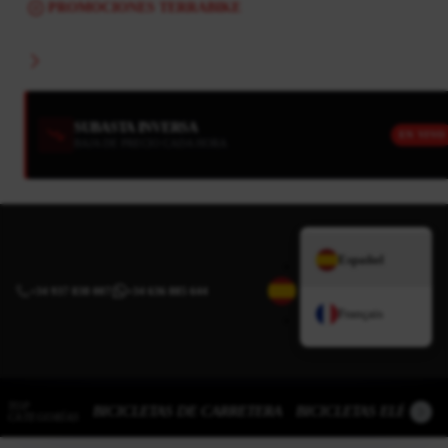
PROMOCIONES TERRABIKE
SUBASTA INVERSA
EN VIVO
BAJA DE PRECIO CADA HORA
Español
+34 937 838 007
|
+34 636 885 644
Français
TOP
BICICLETAS DE CARRETERA
BICICLETAS ELÉCTRI
CATEGORÍAS