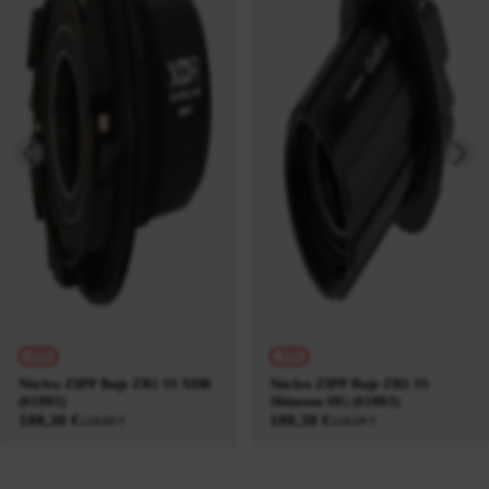
-15%
-15%
Núcleo ZIPP Buje ZR1 SS XDR
Núcleo ZIPP Buje ZR1 SS
(61803)
Shimano HG (61803)
100,30 €
100,30 €
118,00 €
118,00 €