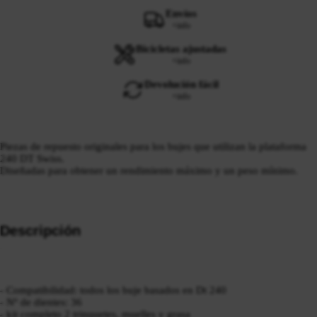
Envíos
+info
Bicicletas ajustadas
+info
Devolución fácil
+info
Piezas de repuesto originales para los bujes que utilizan la plataforma
240 DT Swiss.
Diseñadas para obtener un rendimiento máximo y un peso mínimo.
Descripción
- Compatibilidad: todos los buje basados en Dt 240
- Nº de dientes: 36
- kit completo 2 trinquetes, muelles y grasa