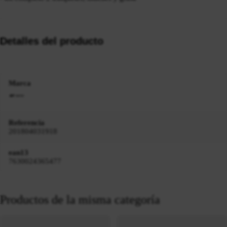
Detalles del producto
Marca
Referencia
201804031918
ean13
7630024365477
Productos de la misma categoría