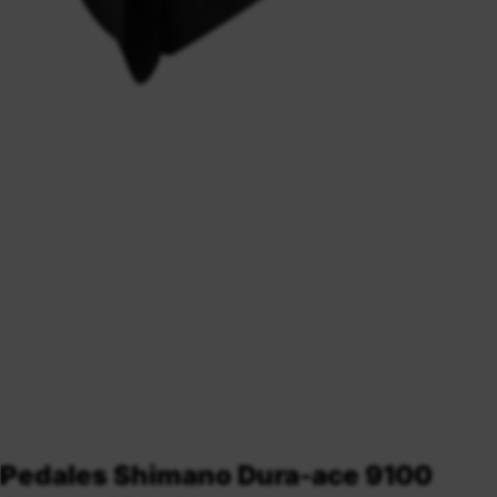
Pedales Shimano Dura-ace 9100