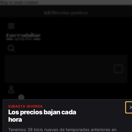
Skip to main content
4,8/5
Reseñas positivas
0
SUBASTA INVERSA
Los precios bajan cada
hora
MENÚ
Tenemos 38 bicis nuevas de temporadas anteriores en