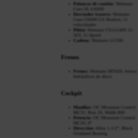
Palancas de cambio:
Shimano
Cues SL-U6000
Desviador trasero:
Shimano
Cues U6000 GS Shadow, 11
velocidades
Piñón:
Shimano CS-LG400 11-
50T, 11-Speed
Cadena:
Shimano LG500
Frenos
Frenos:
Shimano MT420, frenos
hidráulicos de disco
Cockpit
Manillar:
OC Mountain Control
MC31, Rise 20, Width 800
Potencia:
OC Mountain Control
MC20, 0º
Dirección:
Alloy 1-1/2", Black
Oxidated Bearing