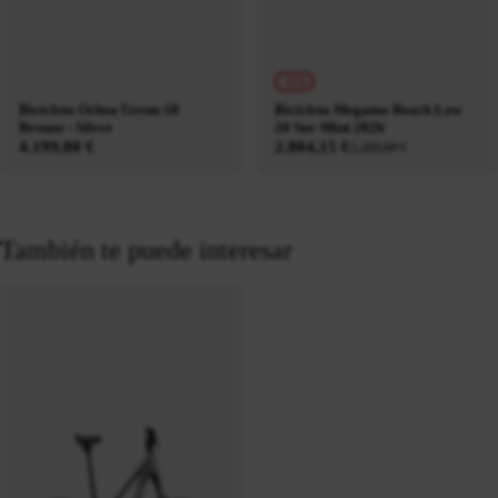
-15%
Bicicleta Orbea Urrun 10
Bicicleta Megamo Reach Low
Bronze - Silver
20 Suv Mint 2026
4.199,00 €
2.804,15 €
3.299,00 €
También te puede interesar