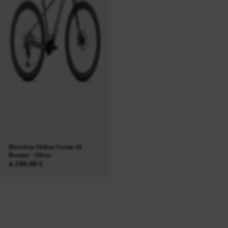
Bicicleta Orbea Urrun 10
Bronze - Silver
4.199,00 €