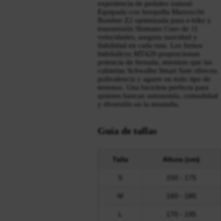
experiencia de pedaleo natural.
Equipada con horquilla Marzocchi
Bomber Z2 optimizada para e-bike y
transmisión Shimano Cues de 11
velocidades, asegura suavidad y
fiabilidad en cada ruta. Los frenos
hidráulicos MT420 proporcionan
potencia de frenada, mientras que las
cubiertas Schwalbe Smart Sam ofrecen
polivalencia y agarre en todo tipo de
terrenos. Una bicicleta perfecta para
quienes buscan autonomía, comodidad
y diversión en la montaña.
Guía de tallas
Talla
Altura (cm)
S
150 - 175
M
160 - 185
L
170 - 195