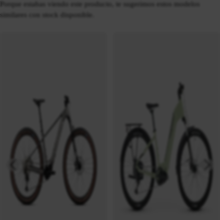
Porque estabas viendo este producto, te sugerimos estos modelos
similares con stock disponible.