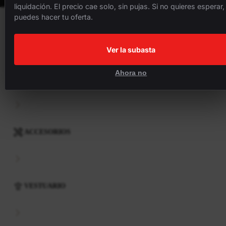
liquidación. El precio cae solo, sin pujas. Si no quieres esperar,
puedes hacer tu oferta.
BICICLETAS
Ver la subasta
Ahora no
COMPONENTES
ACCESORIOS
VESTUARIO