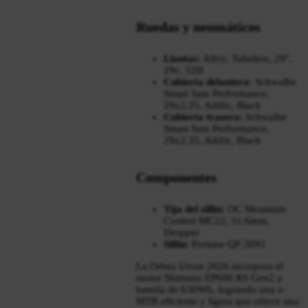
Ruedas y neumáticos
Llantas:
Alloy, Tubeless, 29",
29c, 32H
Cubierta delantera:
Schwalbe
Smart Sam Performance,
29x2.35, Addix, Black
Cubierta trasera:
Schwalbe
Smart Sam Performance,
29x2.35, Addix, Black
Componentes
Tija del sillín:
OC Mountain
Control MC22, 31.6mm,
Dropper
Sillín:
Fortune QF-3091
La Orbea Urrun 2026 incorpora el
motor Shimano EP600 RS Gen2 y
batería de 630Wh, logrando una e-
MTB eficiente y ligera que ofrece una