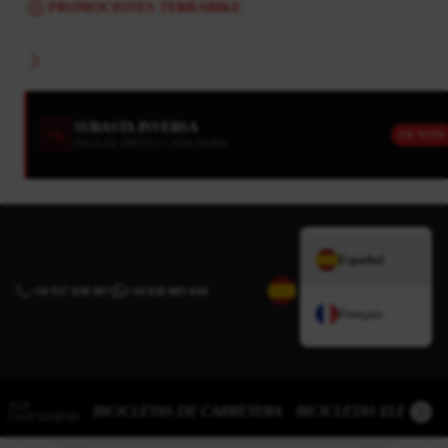
PROMOCIONES TERRABIKE
SUBASTA INVERSA
EN VIVO
BAJA DE PRECIO CADA HORA
Español
+34 937 838 007
|
+34 636 885 644
Français
TOP
BICICLETAS DE CARRETERA
BICICLETAS ELÉCTRI
CATEGORÍAS