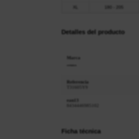
XL
180 - 205
Detalles del producto
Marca
Referencia
T31605Y9
ean13
8434446985102
Ficha técnica