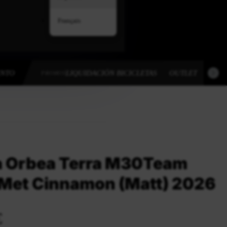
Français
ENTO
LIQUIDACIÓN BICICLETAS
OUTLET
OUT
PROMOS
ta Orbea Terra M30Team
- Met Cinnamon (Matt) 2026
€