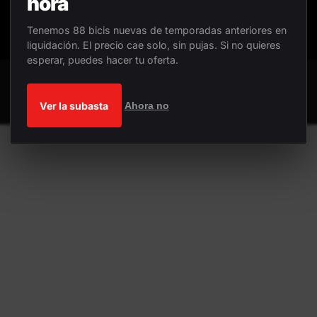
hora
Tenemos 88 bicis nuevas de temporadas anteriores en
liquidación. El precio cae solo, sin pujas. Si no quieres
esperar, puedes hacer tu oferta.
Ver la subasta
Ahora no