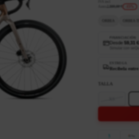
IVA incl.
Antes
2.999,00 €
-15%
ORBEA
ORBEA T
FINANCIACIÓN
Desde
59,31 
Simular con seQ
ENTREGA
Recíbela entre
TALLA
XS