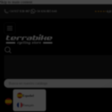
Skip to main content
4,8
+34 937 838 007
+34 636 885 644
|
★★★★⯨
Español
Français