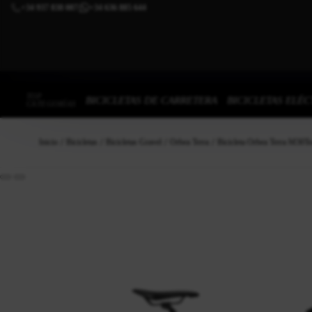
+34 937 838 007
+34 636 885 644
|
TOP
BICICLETAS DE CARRETERA
BICICLETAS ELÉC
CATEGORÍAS
Inicio
Bicicletas
Bicicletas Gravel
Orbea Terra
Bicicleta Orbea Terra M30T