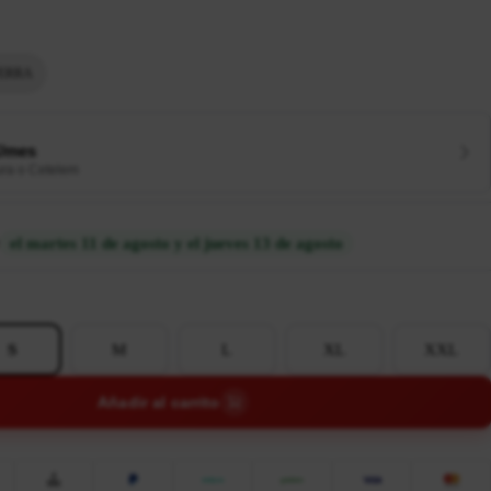
ERRA
€/mes
ura o Cetelem
el martes 11 de agosto y el jueves 13 de agosto
S
M
L
XL
XXL
Añadir al carrito