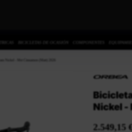
TRICAS
BICICLETAS DE OCASIÓN
COMPONENTES
EQUIPAMI
eam Nickel - Met Cinnamon (Matt) 2026
Bicicle
Nickel 
2.549,15 