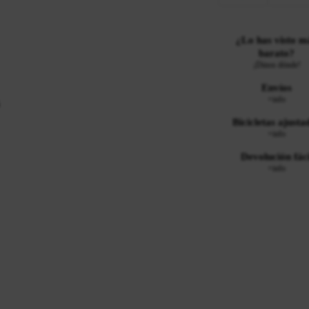
¿Lo has visto m
barato?
¡Dinos dónde!
Envíos
+info
Bicicletas ajusta
+info
Devolución fáci
+info