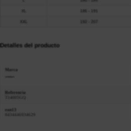
L
180 - 185
XL
186 - 191
XXL
192 - 207
Detalles del producto
Marca
Referencia
T14005GQ
ean13
8434446934629