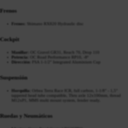
Frenos
Frenos:
Shimano RX820 Hydraulic disc
Cockpit
Manillar:
OC Gravel GR31, Reach 70, Drop 110
Potencia:
OC Road Performance RP10, -8º
Dirección:
FSA 1-1/2" Integrated Aluminium Cup
Suspensión
Horquilla:
Orbea Terra Race ICR, full carbon, 1-1/8" - 1,5"
tappered head tube compatible, Thru axle 12x100mm, thread
M12xP1, MMS multi mount system, fender ready.
Ruedas y Neumáticos