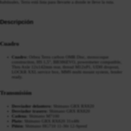
habituales, Terra está lista para llevarte a donde te lleve la ruta.
Descripción
Cuadro
Cuadro:
Orbea Terra carbon OMR Disc, monocoque
construction, HS 1,5", BB386EVO, powermeter compatible,
Thru Axle 12x142mm rear, thread M12xP1, UDH dropout,
LOCKR XXL service box, MMS multi mount system, fender
ready.
Transmisión
Desviador delantero:
Shimano GRX RX820
Desviador trasero:
Shimano GRX RX820
Cadena:
Shimano M7100
Plato:
Shimano GRX RX820 31x48t
Piñón:
Shimano HG710 11-36t 12-Speed