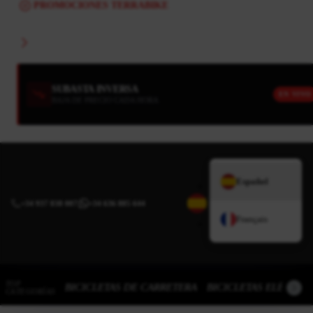
PROMOCIONES TERRABIKE
SUBASTA INVERSA
EN VIVO
BAJA DE PRECIO CADA HORA
Español
+34 937 838 007
|
+34 636 885 644
Français
TOP
BICICLETAS DE CARRETERA
BICICLETAS ELÉCTRI
CATEGORÍAS