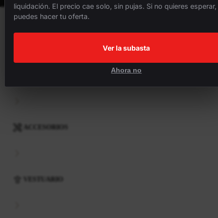
liquidación. El precio cae solo, sin pujas. Si no quieres esperar,
puedes hacer tu oferta.
BICICLETAS
Ver la subasta
Ahora no
COMPONENTES
ACCESORIOS
VESTUARIO