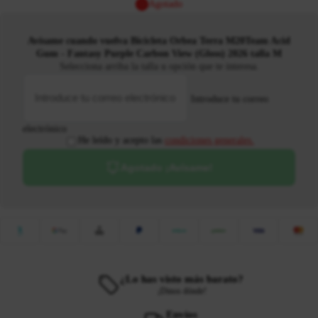
Agotado
Avísame cuando vuelva Bicicleta Orbea Terra M20Team Acid
Gum - Fantasy Purple Carbon View (Gloss) 2026 talla M
Selecciona arriba la talla u opción que te interesa.
Introduce tu correo
electrónico
He leído y acepto las
condiciones generales.
Agotado ¡Avísame!
¿Lo has visto más barato?
¡Dinos dónde!
Envíos