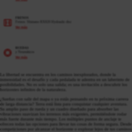
ready.
FRENOS
Frenos: Shimano RX820 Hydraulic disc
Ver más
RUEDAS
y Neumáticos
Ver más
La libertad se encuentra en los caminos inexplorados, donde la
inmensidad es el desafío y cada pedalada te adentra en un laberinto de
posibilidades. No es solo una salida; es una invitación a descubrir los
horizontes infinitos de la naturaleza.
¿Sueñas con salir del mapa o ya estás pensando en tu próxima carrera
de larga distancia? Terra está lista para conquistar cualquier aventura.
Su amplio paso de rueda y un cuadro diseñado para absorber las
vibraciones suavizan los terrenos más exigentes, permitiéndote rodar
más fuerte durante más tiempo. Los múltiples puntos de anclaje te
ofrecen todas las opciones para llevar tus cosas de forma segura. Desde
competiciones por alcanzar el horizonte o explorar lejos de tus caminos