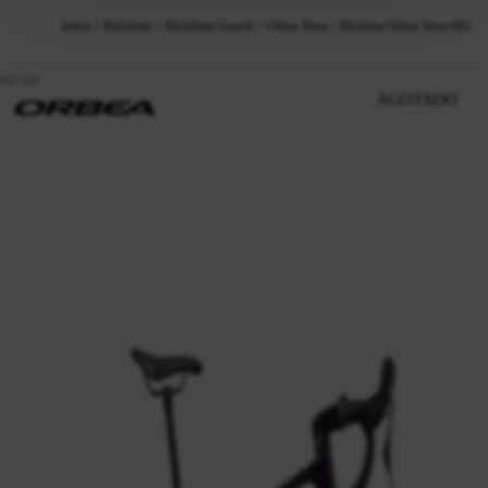
Inicio
Bicicletas
Bicicletas Gravel
Orbea Terra
Bicicleta Orbea Terra M20T
AGOTADO