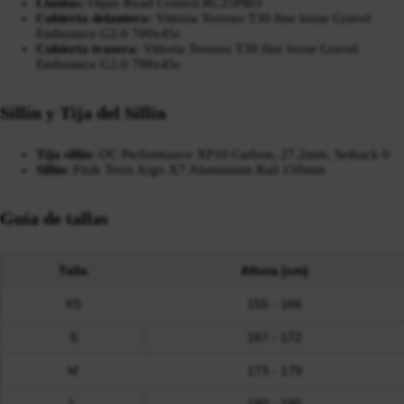
Llantas:
Oquo Road Control RC25PRO
Cubierta delantera:
Vittoria Terreno T30 fine loose Gravel
Endurance G2.0 700x45c
Cubierta trasera:
Vittoria Terreno T30 fine loose Gravel
Endurance G2.0 700x45c
Sillín y Tija del Sillín
Tija sillín:
OC Performance XP10 Carbon, 27.2mm, Setback 0
Sillín:
Fizik Terra Argo X7 Aluminium Rail 150mm
Guía de tallas
Talla
Altura (cm)
XS
155 - 166
S
167 - 172
M
173 - 179