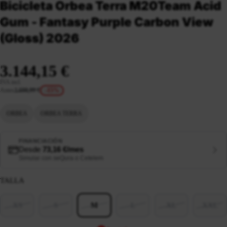
Bicicleta Orbea Terra M20Team Acid
Gum - Fantasy Purple Carbon View
(Gloss) 2026
3.144,15 €
IVA incl.
Antes
3.698,99 €
-15%
ORBEA
ORBEA TERRA
FINANCIACIÓN
Desde
73,16 €/mes
Simular con seQura o Cetelem
TALLA
XS
S
M
L
XL
XXL