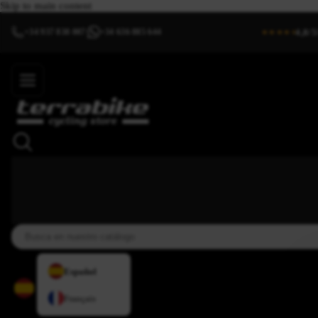
Skip to main content
4,8/5
+34 937 838 007
+34 636 885 644
|
★★★★⯨
Español
Français