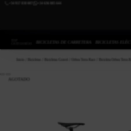
+34 937 838 007
+34 636 885 644
|
TOP
BICICLETAS DE CARRETERA
BICICLETAS ELÉC
CATEGORÍAS
Inicio
Bicicletas
Bicicletas Gravel
Orbea Terra Race
Bicicleta Orbea Terra 
AGOTADO