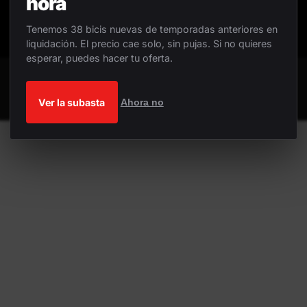
hora
Tenemos 38 bicis nuevas de temporadas anteriores en
liquidación. El precio cae solo, sin pujas. Si no quieres
esperar, puedes hacer tu oferta.
Ver la subasta
Ahora no