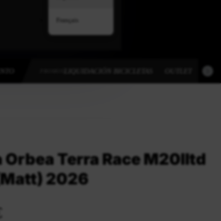
Français
ENTO
LIQUIDACIÓN BICICLETAS
OUTLET
OUT
PROMOS
a Orbea Terra Race M20Iltd
(Matt) 2026
€