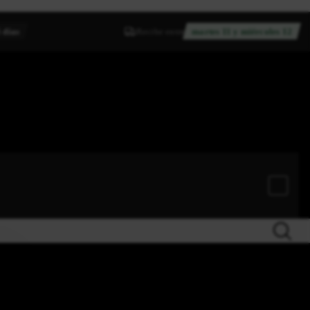
 días
Recibe entre
martes 11 y miércoles 12