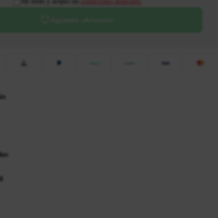
He leído y acepto las
condiciones generales.
Agotado ¡Avísame!
ás
das
l