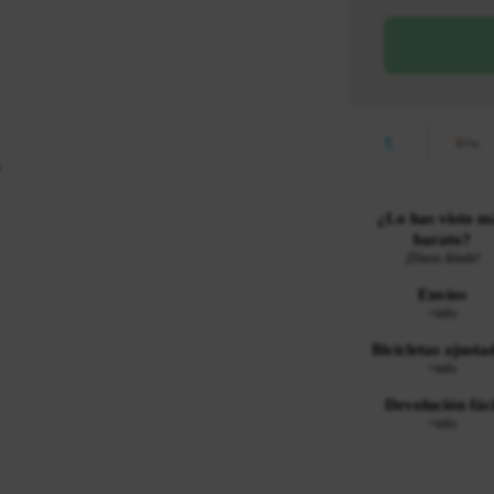
¿Lo has visto m
barato?
¡Dinos dónde!
Envíos
+info
Bicicletas ajusta
+info
Devolución fáci
+info