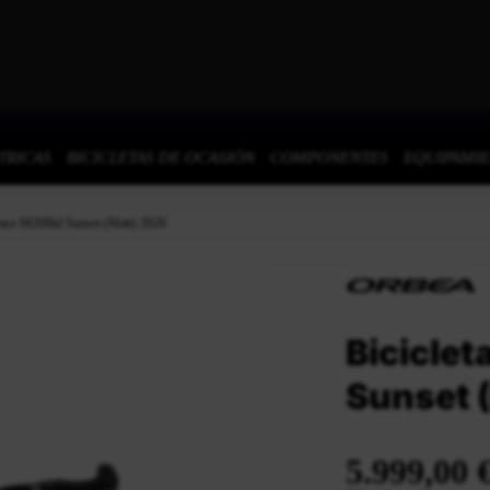
TRICAS
BICICLETAS DE OCASIÓN
COMPONENTES
EQUIPAMI
Race M20Iltd Sunset (Matt) 2026
Biciclet
Sunset 
5.999,00 