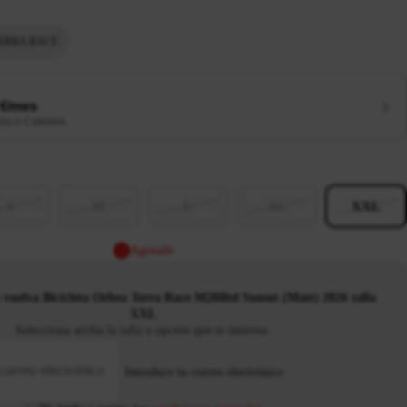
ERRA RACE
 €/mes
ura o Cetelem
S
M
L
XL
XXL
Agotado
vuelva Bicicleta Orbea Terra Race M20Iltd Sunset (Matt) 2026 talla
XXL
Selecciona arriba la talla u opción que te interesa.
Introduce tu correo electrónico