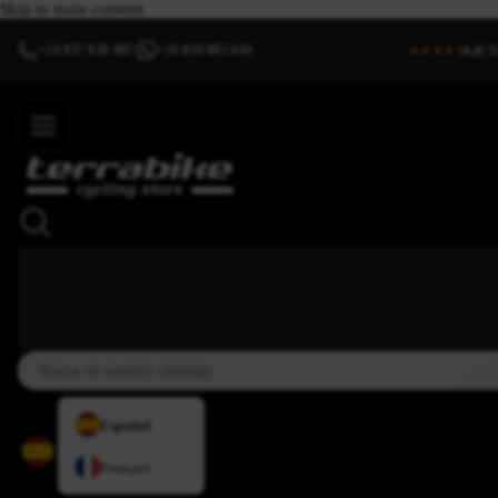
Skip to main content
4,8/5
+34 937 838 007
+34 636 885 644
|
★★★★⯨
Español
Français