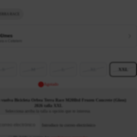
ERRA RACE
 €/mes
ura o Cetelem
S
M
L
XL
XXL
Agotado
vuelva Bicicleta Orbea Terra Race M20Iltd Frozen Concrete (Gloss)
2026 talla XXL
Selecciona arriba la talla u opción que te interesa.
Introduce tu correo electrónico