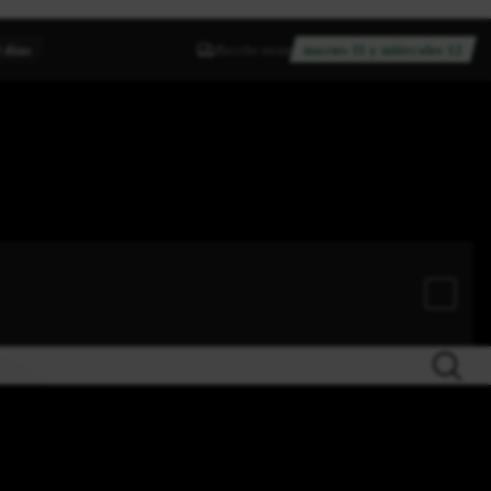
 días
Recibe entre
martes 11 y miércoles 12