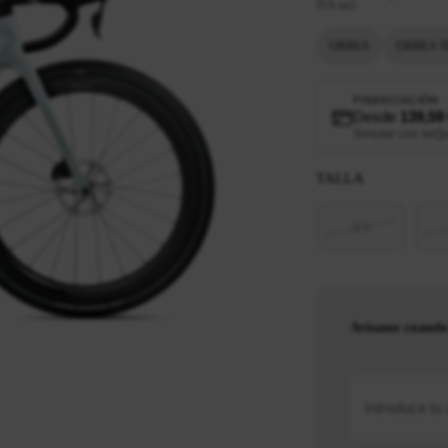
IVA incl.
ORBEA
ORBEA T
FINANCIACIÓN
Desde
139,59
Simular con seQ
TALLA
XS
Avísame cuando 