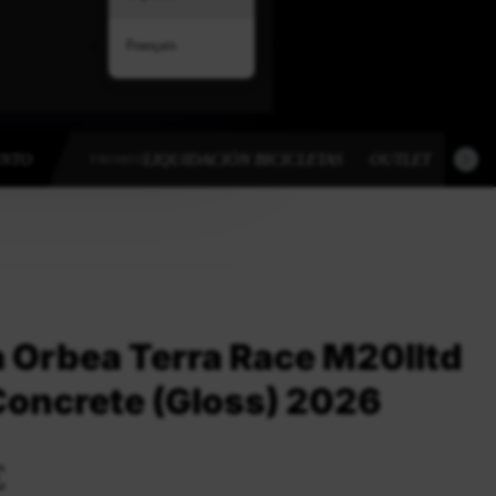
Français
ENTO
LIQUIDACIÓN BICICLETAS
OUTLET
OUT
PROMOS
a Orbea Terra Race M20Iltd
Concrete (Gloss) 2026
€