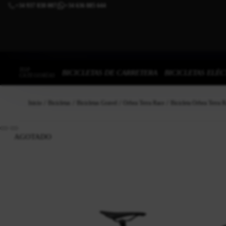
+34 937 838 007
+34 636 885 644
|
TOP
BICICLETAS DE CARRETERA
BICICLETAS ELÉC
CATEGORÍAS
Inicio
Bicicletas
Bicicletas Gravel
Orbea Terra Race
Bicicleta Orbea Terra 
AGOTADO