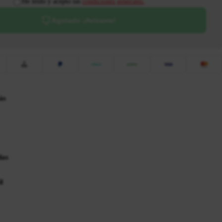
He leído y acepto las
condiciones generales.
Agotado ¡Avísame!
ás
das
l