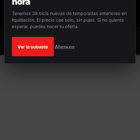
hora
Tenemos 38 bicis nuevas de temporadas anteriores en
liquidación. El precio cae solo, sin pujas. Si no quieres
esperar, puedes hacer tu oferta.
Ver la subasta
Ahora no