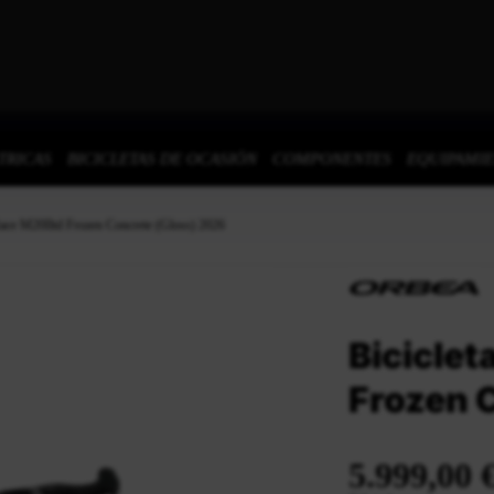
TRICAS
BICICLETAS DE OCASIÓN
COMPONENTES
EQUIPAMI
Race M20Iltd Frozen Concrete (Gloss) 2026
Biciclet
Frozen 
5.999,00 