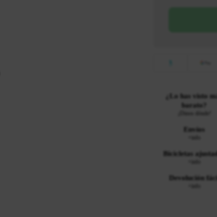
¿Lo has visto m
barato?
¡Dinos dónde!
Envíos
+info
Bicicletas ajusta
+info
Devolución fáci
+info