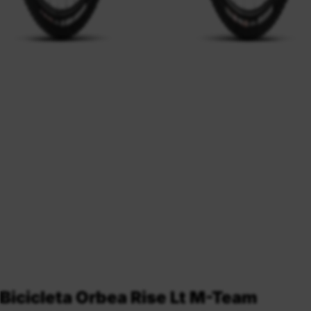
Bicicleta Orbea Rise Lt M-Team