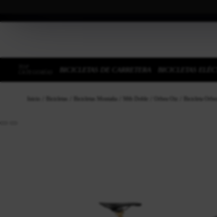
TOP
BICICLETAS DE CARRETERA
BICICLETAS ELÉC
CATEGORÍAS
Inicio
Bicicletas
Bicicletas Montaña
Mtb Doble
Orbea Oiz
Bicicleta Or