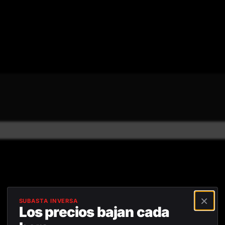
Reseñas positivas
Devolución gratuita dentro de
45
×
SUBASTA INVERSA
Los precios bajan cada