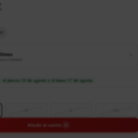
€
IZ
 €/mes
ura o Cetelem
el jueves 13 de agosto y el lunes 17 de agosto
M
L
XL
Añadir al carrito