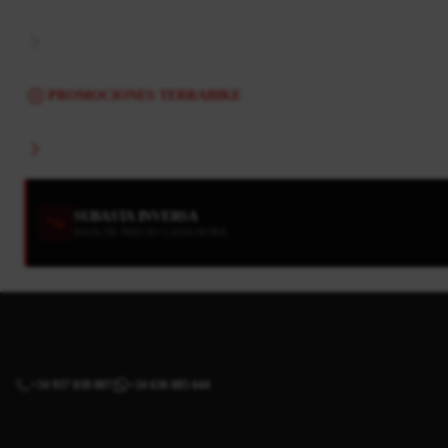
PROMOCIONES TERRABIKE
SUBASTA INVERSA
BAJA DE PRECIO CADA HORA
+34 937 838 007
+34 636 885 644
|