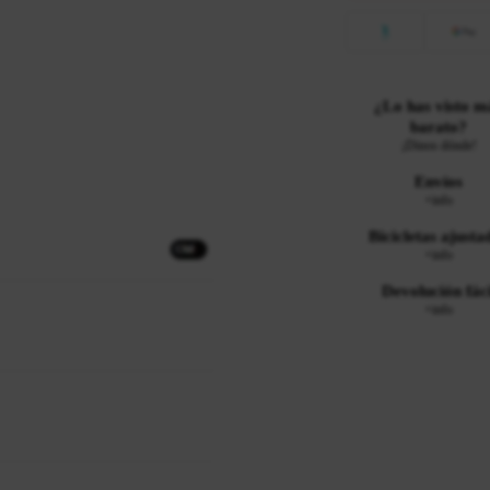
¿Lo has visto m
barato?
¡Dinos dónde!
Envíos
+info
Bicicletas ajusta
+info
Devolución fáci
+info