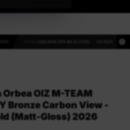
ENTO
LIQUIDACIÓN BICICLETAS
OUTLET
OUT
PROMOS
ta Orbea OIZ M-TEAM
 Bronze Carbon View -
old (Matt-Gloss) 2026