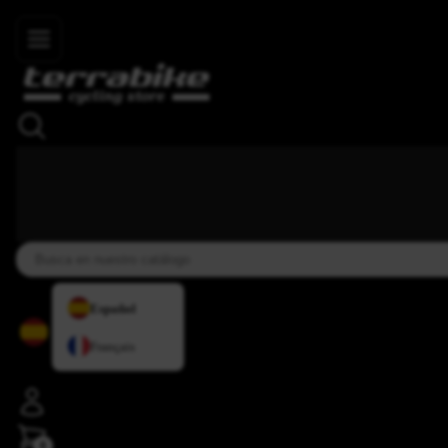
Skip to main content
4,8/5
+34 937 838 007
+34 636 885 644
|
★★★★⯨
Español
Français
0