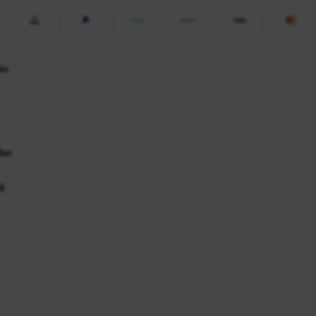
ás
das
l