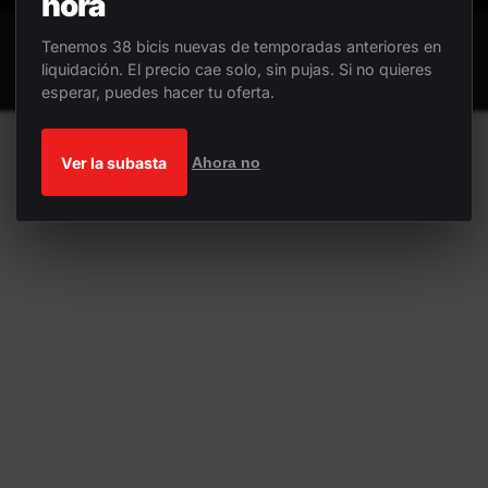
hora
Tenemos 38 bicis nuevas de temporadas anteriores en
liquidación. El precio cae solo, sin pujas. Si no quieres
esperar, puedes hacer tu oferta.
Ver la subasta
Ahora no