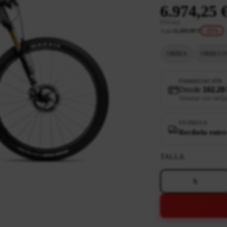
6.974,25 
IVA incl.
Antes
9.299,00 €
-25%
ORBEA
ORBEA O
FINANCIACIÓN
Desde
162,28
Simular con seQ
ENTREGA
Recíbela entre
TALLA
S