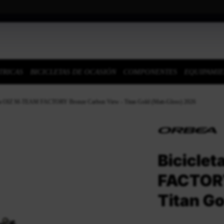
TRICAS
BICICLETAS DE OCASIÓN
COMPONENTES
EQUIPAMI
bea OIZ M-TEAM FACTORY Bronze Carbon View - Titan Gold (Matt-Gloss) 2026
Bicicle
FACTORY
Titan G