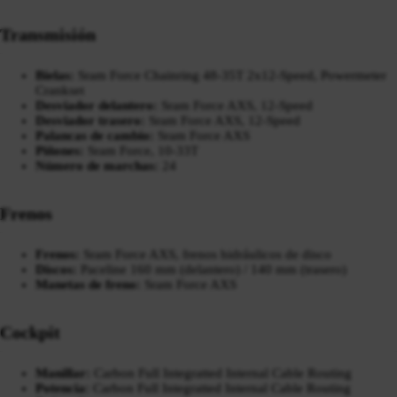
Transmisión
Bielas:
Sram Force Chainring 48-35T 2x12-Speed, Powermeter
Crankset
Desviador delantero:
Sram Force AXS, 12-Speed
Desviador trasero:
Sram Force AXS, 12-Speed
Palancas de cambio:
Sram Force AXS
Piñones:
Sram Force, 10-33T
Número de marchas:
24
Frenos
Frenos:
Sram Force AXS, frenos hidráulicos de disco
Discos:
Paceline 160 mm (delantero) / 140 mm (trasero)
Manetas de freno:
Sram Force AXS
Cockpit
Manillar:
Carbon Full Integratted Internal Cable Routing
Potencia:
Carbon Full Integratted Internal Cable Routing