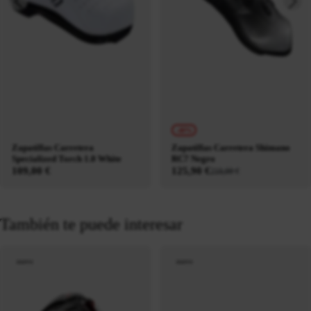
-40%
Zapatillas Carretera
Zapatillas Carretera Shimano
Specialized Torch 1.0 White
RC7 Negro
109,00 €
125,90 €
210,00 €
También te puede interesar
nuevo
nuevo