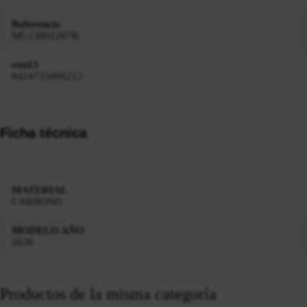
Referencia
MG13002207K
ean13
8424735006212
Ficha técnica
MATERIAL
CARBONO
MODELO AÑO
2026
Productos de la misma categoría