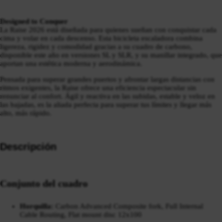
Designed to Conquer
La Raise 2026 está diseñada para quienes sueñan con conquistar cada
cima y volar en cada descenso. Esta bicicleta escaladora combina
ligereza, rigidez y comodidad gracias a su cuadro de carbono,
disponible este año en versiones SL y SLR, y su manillar integrado, que
aportan una estética moderna y aerodinámica.
Pensada para superar grandes puertos y afrontar largas distancias con
ritmos exigentes, la Raise ofrece una eficiencia espectacular sin
renunciar al confort. Ágil y reactiva en las subidas, estable y veloz en
las bajadas, es la aliada perfecta para superar tus límites y llegar más
alto, más rápido.
Descripción
Conjunto del cuadro
Horquilla:
Carbon Advanced Composite fork, Full Internal
Cable Routing, Flat mount disc 12x100