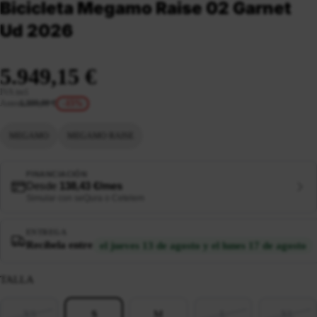
Bicicleta Megamo Raise 02 Garnet
Ud 2026
5.949,15 €
IVA incl.
Antes
6.999,00 €
-15%
MEGAMO
MEGAMO RAISE
FINANCIACIÓN
Desde
138,43 €/mes
Simular con seQura o Cetelem
ENTREGA
Recíbela entre
el jueves 13 de agosto y el lunes 17 de agosto
TALLA
XS
S
M
L
XL