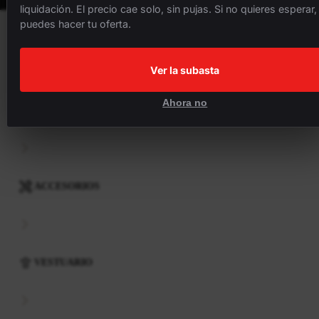
liquidación. El precio cae solo, sin pujas. Si no quieres esperar,
puedes hacer tu oferta.
BICICLETAS
Ver la subasta
Ahora no
COMPONENTES
ACCESORIOS
VESTUARIO