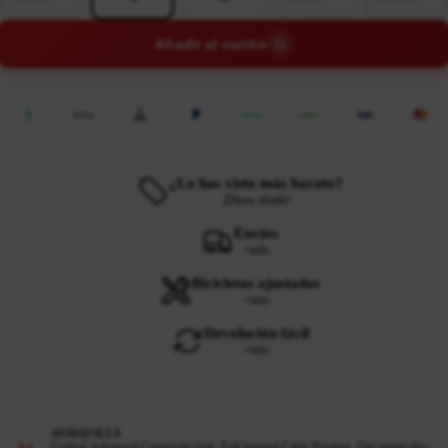
Añadir al carrito
¿Lo has visto más barato?
¡Dinos dónde!
Envíos
+info
Bicicletas ajustadas
+info
Devolución fácil
+info
HORQUILLA
Carbon Advanced Composite fork, Full Internal Cable Routing, Flat mount disc