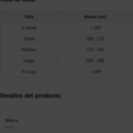
Talla
Altura (cm)
X-Small
< 165
Small
165 - 172
Medium
170 - 180
Large
180 - 188
X-Large
> 188
Detalles del producto
Marca