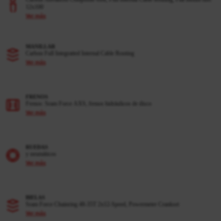
12x100
Ver más
MANILLAR
Carbon Full Integratted Internal Cable Routing
Ver más
FRENOS
Frenos: Sram Force AXS, frenos hidráulicos de disco
Ver más
RUEDAS
y neumáticos
Ver más
BIELAS
Sram Force Chainring 48-35T 2x12-Speed, Powermeter Crankset
Ver más