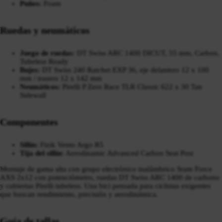
Puños:
Foam
Ruedas y neumáticos
Juego de ruedas:
DT Swiss ARC 1400 DICUT, 55 mm, Carbon,
Tubeless Ready
Bujes:
DT Swiss 240 Ratchet EXP 36, eje delantero 12 x 100
mm / trasero 12 x 142 mm
Neumáticos:
Pirelli P Zero Race TLR Classic 622 x 30 Tan
Sidewall
Componentes
Sillín:
Fizik Vento Argo R5
Tija del sillín:
Aerodinamic Advanced Carbon Seat Post
Montaje de gama alta con grupo electrónico inalámbrico Sram Force
AXS 2x12 con potenciómetro, ruedas DT Swiss ARC 1400 de carbono
y cubiertas Pirelli tubeless. Una bici pensada para ciclistas exigentes
que buscan rendimiento, precisión y aerodinámica.
Guía de tallas