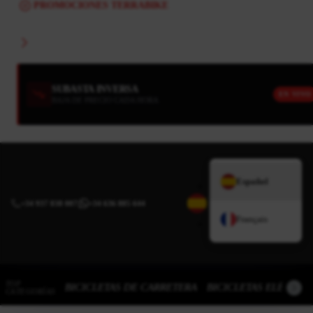
PROMOCIONES TERRABIKE
SUBASTA INVERSA
EN VIVO
BAJA DE PRECIO CADA HORA
Español
+34 937 838 007
|
+34 636 885 644
Français
TOP
BICICLETAS DE CARRETERA
BICICLETAS ELÉCTRI
CATEGORÍAS