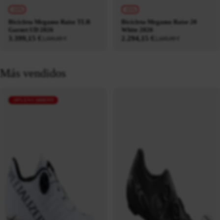
-15%
-15%
Bicicleta Megamo Raise TLR
Bicicleta Megamo Raise 20
Garnet UD 2026
White 2026
3.399,15 €
2.294,15 €
3.999,00 €
2.699,00 €
Más vendidos
-10% EN CARRITO