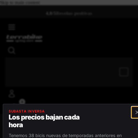
Skip to main content
4,8/5
Reseñas positivas
0
SUBASTA INVERSA
Los precios bajan cada
hora
MENÚ
Tenemos 38 bicis nuevas de temporadas anteriores en