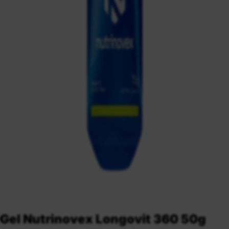
Gel Nutrinovex Longovit 360 50g