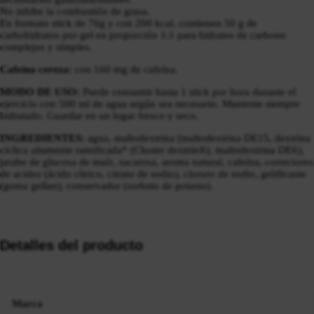
No inhibe la combustión de grasa.
En formato stick de 76g y con 200 kcal, contienen 50 g de
carbohidratos por gel en proporción 1:1 para hidratos de carbono
complejos y simples.
Cafeína cereza:
con 160 mg de cafeína.
MODO DE USO:
Puede consumir hasta 1 stick por hora durante el
ejercicio con 500 ml de agua según sea necesario. Mantente siempre
hidratado. Guardar en un lugar fresco y seco.
INGREDIENTES:
agua, maltodextrina (maltodextrina DE15, dextrina
cíclica altamente ramificada* (Cluster dextrin®), maltodextrina DE6),
jarabe de glucosa de maíz, sacarosa, aroma natural, cafeína, correctores
de acidez (ácido cítrico, citrato de sodio), cloruro de sodio, gelificante
(goma gellan), conservador (sorbato de potasio).
Detalles del producto
Marca