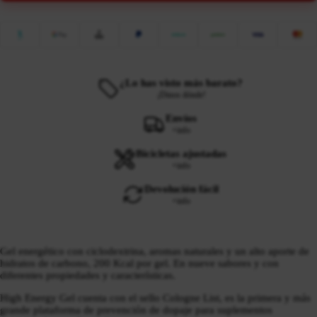
¿Lo has visto más barato?
¡Dinos dónde!
Envíos
+info
Bicicletas ajustadas
+info
Devolución fácil
+info
Gel energético con ciclodextrina, aromas naturales y un alto aporte de
hidratos de carbono, 200 Kcal por gel. En nueve sabores y con
diferentes propiedades y características.
High Energy Gel cuenta con el sello Cologne List, es la primera y más
grande plataforma de prevención de dopaje para suplementos