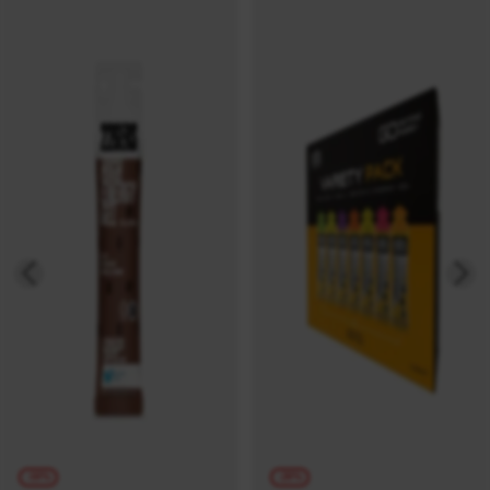
-10%
-20%