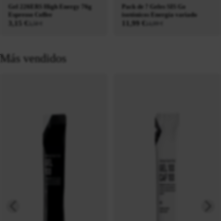
Gel 226ERS High Energy 76g
Pack de 7 Geles SIS Go
Espresso Coffee
isotónicos Energía variado
3,15 €
11,99 €
3,50 €
14,99 €
Más vendidos