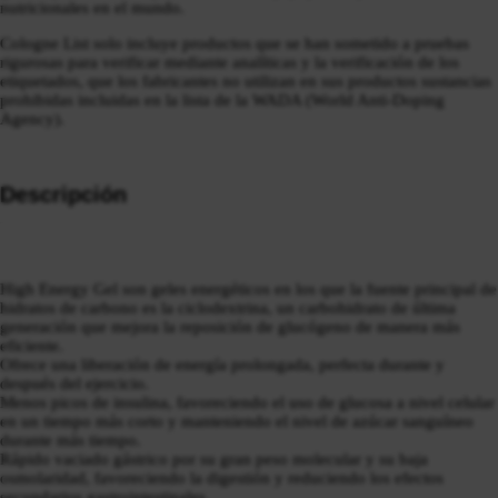
nutricionales en el mundo.
Cologne List solo incluye productos que se han sometido a pruebas
rigurosas para verificar mediante analíticas y la verificación de los
etiquetados, que los fabricantes no utilizan en sus productos sustancias
prohibidas incluidas en la lista de la WADA (World Anti-Doping
Agency).
Descripción
High Energy Gel son geles energéticos en los que la fuente principal de
hidratos de carbono es la ciclodextrina, un carbohidrato de última
generación que mejora la reposición de glucógeno de manera más
eficiente.
Ofrece una liberación de energía prolongada, perfecta durante y
después del ejercicio.
Menos picos de insulina, favoreciendo el uso de glucosa a nivel celular
en un tiempo más corto y manteniendo el nivel de azúcar sanguíneo
durante más tiempo.
Rápido vaciado gástrico por su gran peso molecular y su baja
osmolaridad, favoreciendo la digestión y reduciendo los efectos
secundarios gastrointestinales.