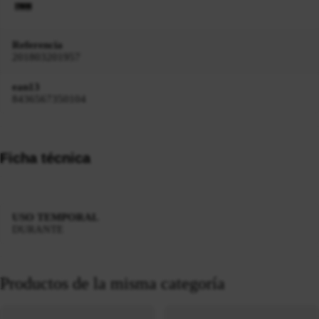
Referencia
201803201957
ean13
8436567350104
Ficha técnica
USO TEMPORAL
DURANTE
Productos de la misma categoría