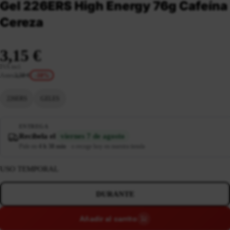
Gel 226ERS High Energy 76g Cafeína
Cereza
3,15 €
IVA incl.
Antes
3,50 €
-10%
226ERS
GELES
ENTREGA
Recíbela el
viernes 7 de agosto
Pide en
4 h 38 min
·
o recoge hoy en nuestra tienda
USO TEMPORAL
DURANTE
Añadir al carrito