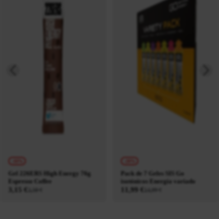
-10%
-20%
Gel 226ERS High Energy 76g
Pack de 7 Geles SIS Go
Espresso Coffee
isotónicos Energía variado
3,15 €
11,99 €
3,50 €
14,99 €