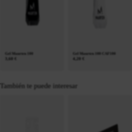
Gel Maurten 100
Gel Maurten 100 CAF100
3,60 €
4,20 €
También te puede interesar