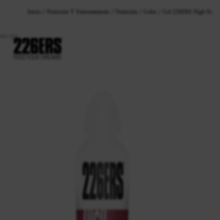
Inicio
Nutrición Y Entrenamiento
Nutrición
Geles
Gel 226ERS High Energ