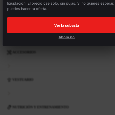
liquidación. El precio cae solo, sin pujas. Si no quieres esperar,
puedes hacer tu oferta.
COMPONENTES
Ver la subasta
Ahora no
ACCESORIOS
VESTUARIO
NUTRICIÓN Y ENTRENAMIENTO