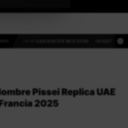
ENTO
LIQUIDACIÓN BICICLETAS
OUTLET
OUT
PROMOS
Hombre Pissei Replica UAE
 Francia 2025