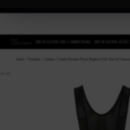
TOP
BICICLETAS DE CARRETERA
BICICLETAS ELÉC
CATEGORÍAS
Inicio
Vestuario
Culotes
Culote Hombre Pissei Replica UAE Tour de Franci