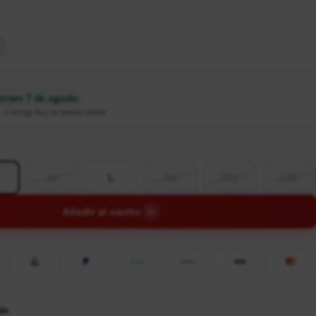
ernes 7 de agosto
·
o recoge hoy en nuestra tienda
M
L
XL
2XL
3XL
Añadir al carrito
ás