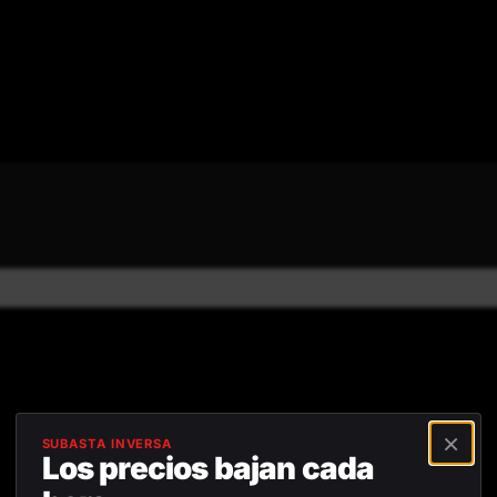
/5
Reseñas positivas
Devolución gratuita dentro de
×
SUBASTA INVERSA
Los precios bajan cada