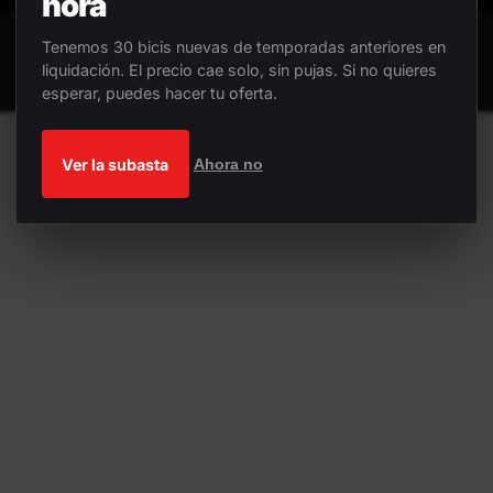
hora
Tenemos 30 bicis nuevas de temporadas anteriores en
liquidación. El precio cae solo, sin pujas. Si no quieres
esperar, puedes hacer tu oferta.
Ver la subasta
Ahora no