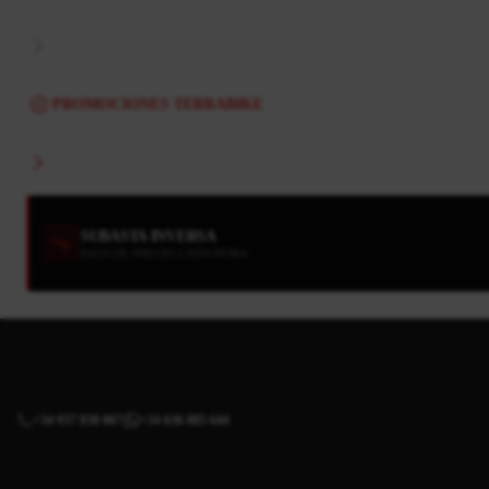
PROMOCIONES TERRABIKE
SUBASTA INVERSA
BAJA DE PRECIO CADA HORA
+34 937 838 007
+34 636 885 644
|