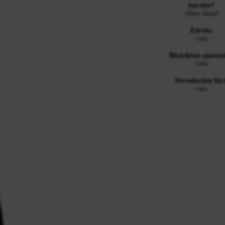
barato?
¡Dinos dónde!
Envíos
+info
Bicicletas ajusta
+info
Devolución fáci
+info