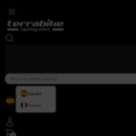
Skip to main content
4,8
+34 937 838 007
+34 636 885 644
|
★★★★⯨
Español
Français
0