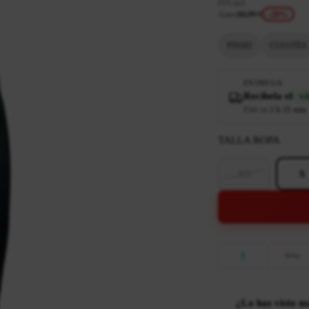
IVA incl.
Antes
99,99 €
-20%
PISSEI
CULOTES
ENTREGA
Recíbela el
vi
Pide en
2 h 21 min
TALLA ROPA
XS
S
¿Lo has visto m