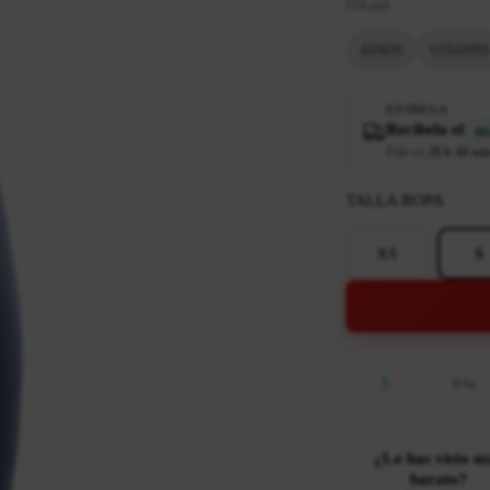
IVA incl.
ASSOS
CULOTES
ENTREGA
Recíbela el
ma
Pide en
28 h 48 mi
TALLA ROPA
XS
S
¿Lo has visto m
barato?