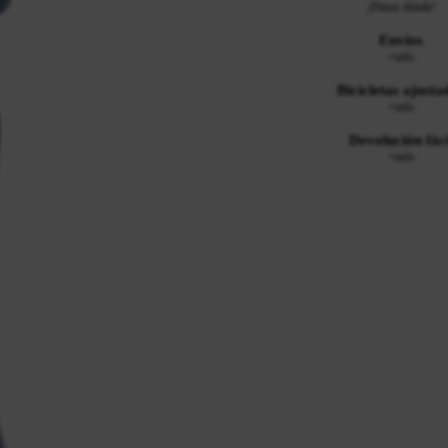
¡Dinos dónde!
Envíos
+info
Bicicletas ajusta
+info
Devolución fáci
+info