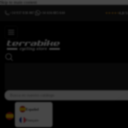
Skip to main content
4,8/5
+34 937 838 007
+34 636 885 644
|
★★★★⯨
Español
Français