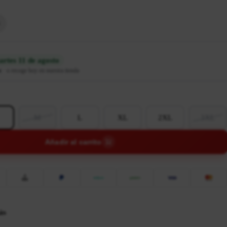
rtes 11 de agosto
n
·
o recoge hoy en nuestra tienda
M
L
XL
2XL
3XL
Añadir al carrito
ás