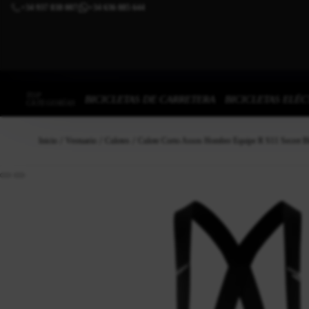
+34 937 838 007
+34 636 885 644
|
TOP
BICICLETAS DE CARRETERA
BICICLETAS ELÉC
CATEGORÍAS
Inicio
Vestuario
Culotes
Culote Corto Assos Hombre Equipe R S11 Secret B