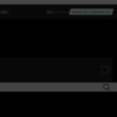
 días
Recibe entre
martes 11 y miércoles 12