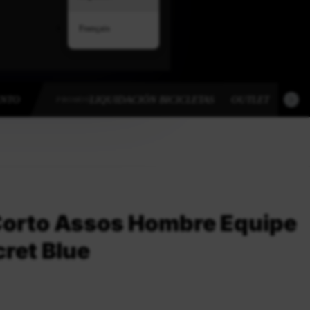
Français
ENTO
LIQUIDACIÓN BICICLETAS
OUTLET
OUT
PROMOS
Corto Assos Hombre Equipe
cret Blue