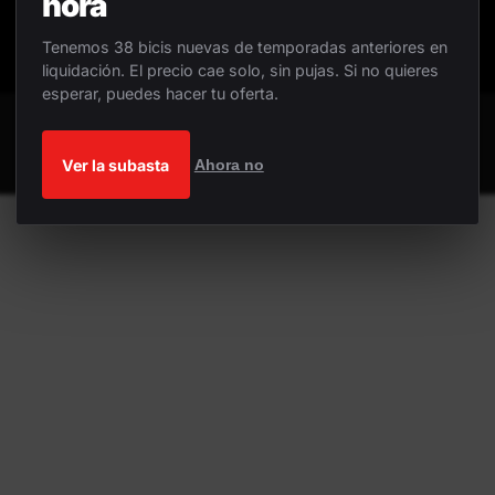
hora
Tenemos 38 bicis nuevas de temporadas anteriores en
liquidación. El precio cae solo, sin pujas. Si no quieres
esperar, puedes hacer tu oferta.
Ver la subasta
Ahora no