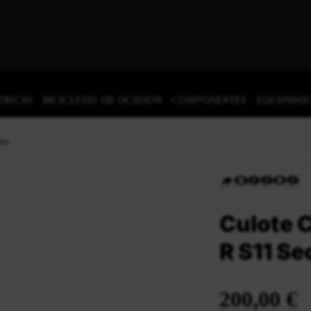
TRICAS
BICICLETAS DE OCASIÓN
COMPONENTES
EQUIPAMI
lue
Culote 
R S11 Se
200,00 €